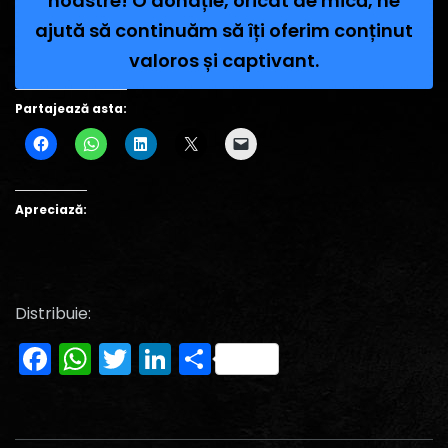
noastre! O donație, oricât de mică, ne
ajută să continuăm să îți oferim conținut
valoros și captivant.
Partajează asta:
Apreciază:
Distribuie:
Facebook
WhatsApp
Twitter
LinkedIn
Partajează