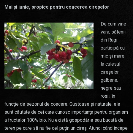
Mai și iunie, propice pentru coacerea cireșelor
De cum vine
vara, sătenii
din Rugi
participă cu
mic şi mare
la culesul
cireşelor
galbene,
negre sau
roşii, în
funcţie de sezonul de coacere. Gustoase şi naturale, ele
sunt căutate de cei care cunosc importanța pentru organism
a fructelor 100% bio. Nu există gospodărie sau bucată de
teren pe care să nu fie cel puţin un cireş. Atunci când începe