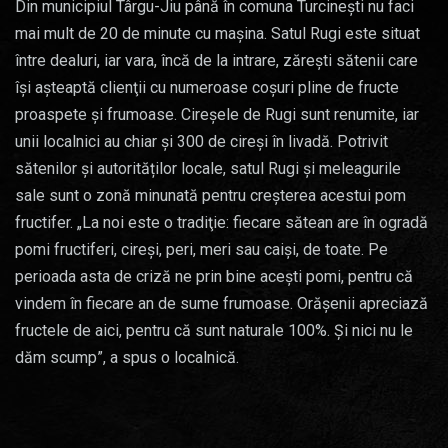
Din municipiul Târgu-Jiu până în comuna Turcineşti nu faci
mai mult de 20 de minute cu maşina. Satul Rugi este situat
între dealuri, iar vara, încă de la intrare, zăreşti sătenii care
îşi aşteaptă clienţii cu numeroase coşuri pline de fructe
proaspete şi frumoase. Cireșele de Rugi sunt renumite, iar
unii localnici au chiar și 300 de cireși în livadă. Potrivit
sătenilor și autorităților locale, satul Rugi și meleagurile
sale sunt o zonă minunată pentru creșterea acestui pom
fructifer. „La noi este o tradiţie: fiecare sătean are în ogradă
pomi fructiferi, cireşi, peri, meri sau caişi, de toate. Pe
perioada asta de criză ne prin bine aceşti pomi, pentru că
vindem în fiecare an de sume frumoase. Orăşenii apreciază
fructele de aici, pentru că sunt naturale 100%. Şi nici nu le
dăm scump”, a spus o localnică.