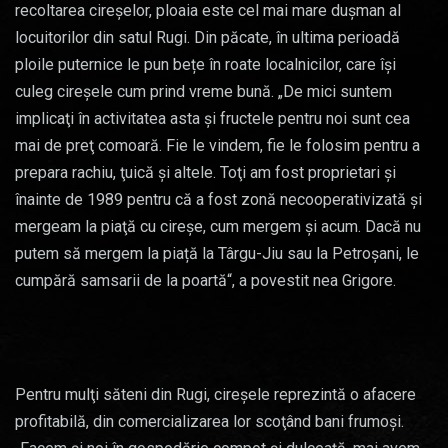
recoltarea cireşelor, ploaia este cel mai mare duşman al
locuitorilor din satul Rugi. Din păcate, în ultima perioadă
ploile puternice le pun bețe în roate localnicilor, care își
culeg cireșele cum prind vreme bună. „De mici suntem
implicaţi în activitatea asta şi fructele pentru noi sunt cea
mai de preţ comoară. Fie le vindem, fie le folosim pentru a
prepara rachiu, ţuică şi altele. Toţi am fost proprietari şi
înainte de 1989 pentru că a fost zonă necooperativizată şi
mergeam la piaţă cu cireşe, cum mergem şi acum. Dacă nu
putem să mergem la piață la Târgu-Jiu sau la Petroșani, le
cumpără samsarii de la poartă“, a povestit nea Grigore.
Pentru mulţi săteni din Rugi, cireşele reprezintă o afacere
profitabilă, din comercializarea lor scoţând bani frumoşi.