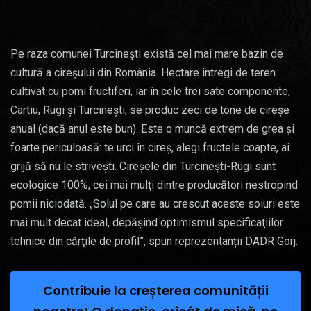
Pe raza comunei Turcineşti există cel mai mare bazin de
cultură a cireşului din România. Hectare întregi de teren
cultivat cu pomi fructiferi, iar în cele trei sate componente,
Cartiu, Rugi şi Turcineşti, se produc zeci de tone de cireşe
anual (dacă anul este bun). Este o muncă extrem de grea şi
foarte periculoasă: te urci în cireş, alegi fructele coapte, ai
grijă să nu le striveşti. Cireşele din Turcineşti-Rugi sunt
ecologice 100%, cei mai mulţi dintre producători nestropind
pomii niciodată. „Solul pe care au crescut aceste soiuri este
mai mult decat ideal, depăşind optimismul specificaţiilor
tehnice din cărţile de profil”, spun reprezentanții DADR Gorj.
Contribuie la creșterea comunității