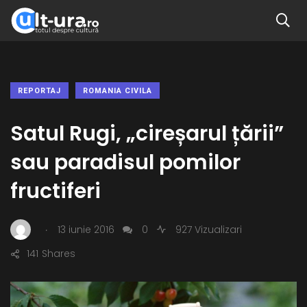
REPORTAJ
ROMANIA CIVILA
Satul Rugi, „cireșarul țării”
sau paradisul pomilor
fructiferi
.
13 iunie 2016
0
927 Vizualizari
141
Shares