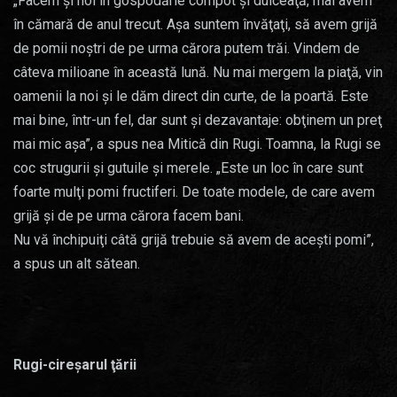
„Facem şi noi în gospodărie compot şi dulceaţă, mai avem
în cămară de anul trecut. Aşa suntem învăţaţi, să avem grijă
de pomii noştri de pe urma cărora putem trăi. Vindem de
câteva milioane în această lună. Nu mai mergem la piaţă, vin
oamenii la noi şi le dăm direct din curte, de la poartă. Este
mai bine, într-un fel, dar sunt şi dezavantaje: obţinem un preţ
mai mic aşa”, a spus nea Mitică din Rugi. Toamna, la Rugi se
coc strugurii şi gutuile şi merele. „Este un loc în care sunt
foarte mulţi pomi fructiferi. De toate modele, de care avem
grijă şi de pe urma cărora facem bani.
Nu vă închipuiţi câtă grijă trebuie să avem de aceşti pomi”,
a spus un alt sătean.
Rugi-cireşarul ţării