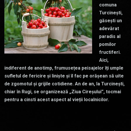
comuna
Turcineşti,
găsești un
adevărat
paradis al
pomilor
fructiferi.
Aici,
indiferent de anotimp, frumusețea peisajelor îți umple
sufletul de fericire și liniște și îl fac pe orășean să uite
de zgomotul și grijile cotidiene. An de an, la Turcinești,
chiar în Rugi, se organizează „Ziua Cireșului”, tocmai
pentru a cinsti acest aspect al vieții localnicilor.