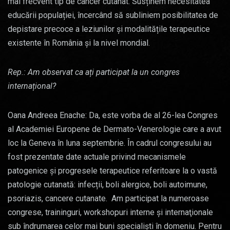
mai frecvent tip de cancer cutanat. Susținem necesitatea
educării populației, încercând să subliniem posibilitatea de
depistare precoce a leziunilor și modalitățile terapeutice
existente în România și la nivel mondial.
Rep.: Am observat ca ați participat la un congres
internațional?
Oana Andreea Enache: Da, este vorba de al 26-lea Congres
al Academiei Europene de Dermato-Venerologie care a avut
loc la Geneva în luna septembrie. În cadrul congresului au
fost prezentate date actuale privind mecanismele
patogenice și progresele terapeutice referitoare la o vastă
patologie cutanată: infecții, boli alergice, boli autoimune,
psoriazis, cancere cutanate. Am participat la numeroase
congrese, traininguri, workshopuri interne şi internaţionale
sub îndrumarea celor mai buni specialişti în domeniu. Pentru