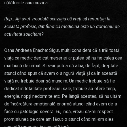
călătoriile sau muzica.
Rep.: Ați avut vreodată senzația că vreți să renunțați la
această profesie, dat fiind că medicina este un domeniu de
activitate solicitant?
Oana Andreea Enache: Sigur, mulți considera că a trăi toată
viața ca medic dedicat meseriei ar putea să nu fie calea cea
mai bună de urmat. Și s-ar putea să aiba, de fapt, dreptate
atunci când spun că avem o singură viață și că în această
viață nu trebuie doar să muncim. Un medic trebuie să fie
dedicat în totalitate profesiei sale, trebuie să ofere timp,
energie, nopți nedormite etc. Pe lângă acestea, să nu uităm
de încărcătura emoțională enormă atunci când avem de-a
face cu patologie severă. Eu, însă, vreau să-mi respect
promisiunea pe care am făcut-o atunci când mi-am ales
această meserie, în această ţară.