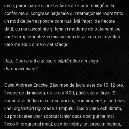
mine, participarea şi prezentarea de lucrări stiinţifice la
conferinţe şi congrese naţionale şi internaţionale reprezintă
un mod de perfecționare continuă. Mă întorc, de fiecare
dată, cu noi cunoștințe și tehnici moderne de tratament, pe
care le implementez în munca mea de zi cu zi, cu rezultate
care îmi aduc o mare satisfacție.
Rep.: Cum arată o zi sau o săptămâna din viața
dumneavoastră?
Oana Andreea Enache: Ziua mea de lucru este de 10-12 ore,
începe de dimineața, de la ora 8:00, până seara târziu. Și
această zi de lucru nu trece oricum, la întâmplare, ci pe baza
unei organizări riguroase a timpului. Duc o viață echilibrată,
cu practicarea unor sporturi (chiar dacă doar puține mai
încap în programul meu), cu mici hobby-uri, precum lectura,