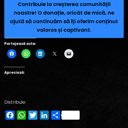
Contribuie la creșterea comunității
noastre! O donație, oricât de mică, ne
ajută să continuăm să îți oferim conținut
valoros și captivant.
Partajează asta:
Apreciază:
Distribuie:
Facebook
WhatsApp
Twitter
LinkedIn
Partajează