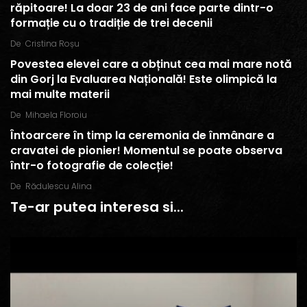
răpitoare! La doar 23 de ani face parte dintr-o
formație cu o tradiție de trei decenii
De
Cristina Roșu
Povestea elevei care a obținut cea mai mare notă
din Gorj la Evaluarea Națională! Este olimpică la
mai multe materii
De
Mihaela Floroiu
Întoarcere în timp la ceremonia de înmânare a
cravatei de pionier! Momentul se poate observa
într-o fotografie de colecție!
De
Rădulescu Alina
Te-ar putea interesa si...