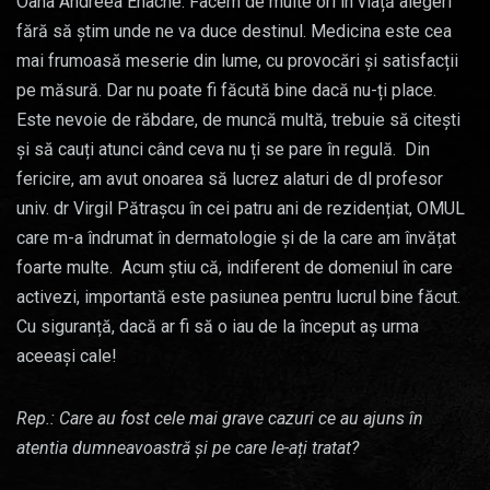
Oana Andreea Enache: Facem de multe ori în viață alegeri
fără să știm unde ne va duce destinul. Medicina este cea
mai frumoasă meserie din lume, cu provocări și satisfacții
pe măsură. Dar nu poate fi făcută bine dacă nu-ți place.
Este nevoie de răbdare, de muncă multă, trebuie să citești
și să cauți atunci când ceva nu ți se pare în regulă. Din
fericire, am avut onoarea să lucrez alaturi de dl profesor
univ. dr Virgil Pătrașcu în cei patru ani de rezidențiat, OMUL
care m-a îndrumat în dermatologie și de la care am învățat
foarte multe. Acum știu că, indiferent de domeniul în care
activezi, importantă este pasiunea pentru lucrul bine făcut.
Cu siguranță, dacă ar fi să o iau de la început aș urma
aceeași cale!
Rep.: Care au fost cele mai grave cazuri ce au ajuns în
atentia dumneavoastră și pe care le-ați tratat?