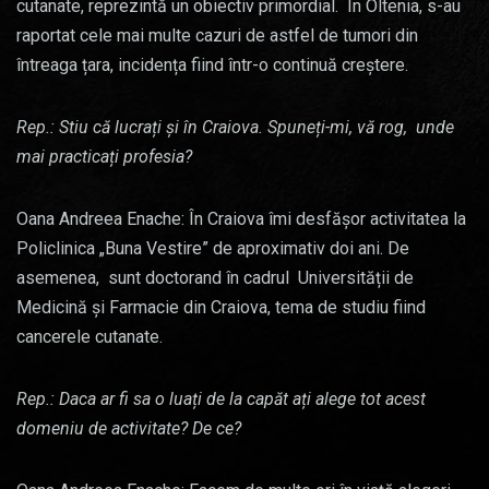
cutanate, reprezintă un obiectiv primordial. În Oltenia, s-au
raportat cele mai multe cazuri de astfel de tumori din
întreaga țara, incidența fiind într-o continuă creștere.
Rep.: Stiu că lucrați și în Craiova. Spuneți-mi, vă rog, unde
mai practicați profesia?
Oana Andreea Enache: În Craiova îmi desfășor activitatea la
Policlinica „Buna Vestire” de aproximativ doi ani. De
asemenea, sunt doctorand în cadrul Universității de
Medicină și Farmacie din Craiova, tema de studiu fiind
cancerele cutanate.
Rep.: Daca ar fi sa o luați de la capăt ați alege tot acest
domeniu de activitate? De ce?