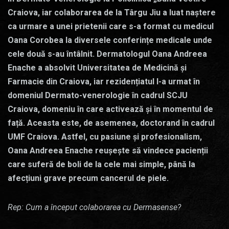
Craiova, iar colaborarea de la Târgu Jiu a luat naștere
ca urmare a unei prietenii care s-a format cu medicul
Oana Corobea la diversele conferințe medicale unde
cele două s-au întâlnit. Dermatologul Oana Andreea
Enache a absolvit Universitatea de Medicină și
Farmacie din Craiova, iar rezidențiatul l-a urmat în
domeniul Dermato-venerologie în cadrul SCJU
Craiova, domeniu în care activează și în momentul de
față. Aceasta este, de asemenea, doctorand în cadrul
UMF Craiova. Astfel, cu pasiune și profesionalism,
Oana Andreea Enache reușește să vindece pacienții
care suferă de boli de la cele mai simple, până la
afecțiuni grave precum cancerul de piele.
Rep: Cum a început colaborarea cu Dermasense?