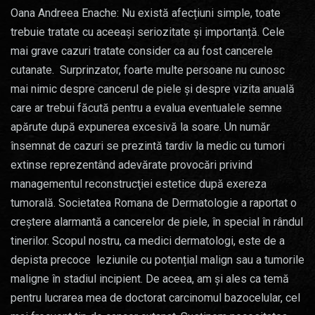
Oana Andreea Enache: Nu există afecțiuni simple, toate
trebuie tratate cu aceeași seriozitate și importanță. Cele
mai grave cazuri tratate consider ca au fost cancerele
cutanate. Surprinzator, foarte multe persoane nu cunosc
mai nimic despre cancerul de piele și despre vizita anuală
care ar trebui făcută pentru a evalua eventualele semne
apărute după expunerea excesivă la soare. Un număr
însemnat de cazuri se prezintă tardiv la medic cu tumori
extinse reprezentând adevărate provocări privind
managementul reconstrucţiei estetice după exereza
tumorală. Societatea Romana de Dermatologie a raportat o
creștere alarmantă a cancerelor de piele, în special în rândul
tinerilor. Scopul nostru, ca medici dermatologi, este de a
depista precoce leziunile cu potențial malign sau a tumorile
maligne în stadiul incipient. De aceea, am și ales ca temă
pentru lucrarea mea de doctorat carcinomul bazocelular, cel