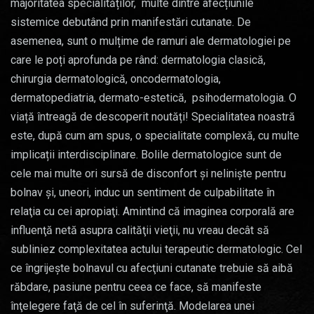
majoritatea specialităților, multe dintre afecțiunile
sistemice debutând prin manifestări cutanate. De
asemenea, sunt o mulțime de ramuri ale dermatologiei pe
care le poți aprofunda pe rând: dermatologia clasică,
chirurgia dermatologică, oncodermatologia,
dermatopediatria, dermato-estetică, psihodermatologia. O
viață întreagă de descoperit noutăți! Specialitatea noastră
este, după cum am spus, o specialitate complexă, cu multe
implicații interdisciplinare. Bolile dermatologice sunt de
cele mai multe ori sursă de disconfort şi nelinişte pentru
bolnav şi, uneori, induc un sentiment de culpabilitate în
relaţia cu cei apropiaţi. Amintind că imaginea corporală are
influenţă netă asupra calităţii vieţii, nu vreau decât să
subliniez complexitatea actului terapeutic dermatologic. Cel
ce îngrijeşte bolnavul cu afecţiuni cutanate trebuie să aibă
răbdare, pasiune pentru ceea ce face, să manifeste
înţelegere faţă de cel în suferinţă. Modelarea unei