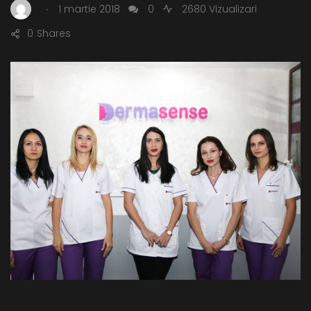
.
1 martie 2018
0
2680 Vizualizari
0
Shares