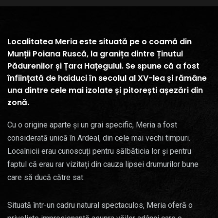
Localitatea Meria este situată pe o coamă din
Munții Poiana Ruscă, la granița dintre Ținutul
Pădurenilor și Țara Hațegului. Se spune că a fost
înființată de haiduci în secolul al XV-lea și rămâne
una dintre cele mai izolate și pitorești așezări din
zonă.
Cu o origine aparte și un grai specific, Meria a fost
considerată unică în Ardeal, din cele mai vechi timpuri.
Localnicii erau cunoscuți pentru sălbăticia lor și pentru
faptul că erau rar vizitați din cauza lipsei drumurilor bune
care să ducă către sat.
Situată într-un cadru natural spectaculos, Meria oferă o