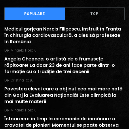
POPULARE
TOP
Medicul gorjean Narcis Filipescu, instruit în Franța
în chirurgia cardiovasculară, a ales să profeseze
în România
De
Mihaela Floroiu
Angela Gheonea, o artistă de o frumusețe
răpitoare! La doar 23 de ani face parte dintr-o
formație cu o tradiție de trei decenii
De
Cristina Roșu
Povestea elevei care a obținut cea mai mare notă
din Gorj la Evaluarea Națională! Este olimpică la
mai multe materii
De
Mihaela Floroiu
Întoarcere în timp la ceremonia de înmânare a
cravatei de pionier! Momentul se poate observa