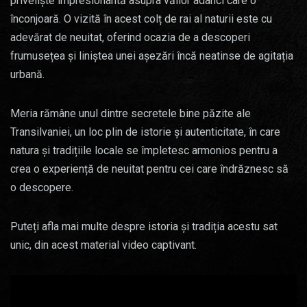
priveliște impresionantă asupra văilor adânci care o
înconjoară. O vizită în acest colț de rai al naturii este cu
adevărat de neuitat, oferind ocazia de a descoperi
frumusețea și liniștea unei așezări încă neatinse de agitația
urbană.
Meria rămâne unul dintre secretele bine păzite ale
Transilvaniei, un loc plin de istorie și autenticitate, în care
natura și tradițiile locale se împletesc armonios pentru a
crea o experiență de neuitat pentru cei care îndrăznesc să
o descopere.
Puteți afla mai multe despre istoria și tradiția acestu sat
unic, din acest material video captivant.