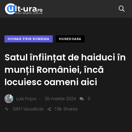
HOINAR PRIN ROMÂNIA
HUNEDOARA
Satul înființat de haiduci în
munții României, încă
locuiesc oameni aici
.
Luis Popa
25 martie 2024
0
31617 Vizualizari
7.8k
Shares