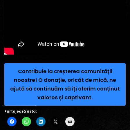
Contribuie la creșterea comunității
noastre! O donație, oricât de mică, ne
ajută să continuăm să îți oferim conținut
valoros și captivant.
Partajează asta: