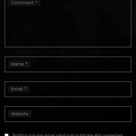
Comment
*
Name
*
Email
*
Website
Notifică-mă prin email când sunt publicate alte comentarii.