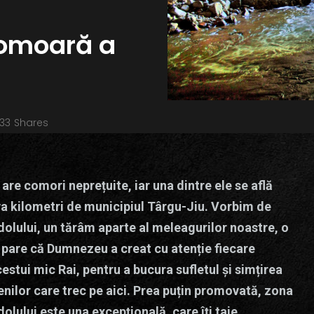
comoară a
33
Shares
are comori neprețuite, iar una dintre ele se află
iva kilometri de municipiul Târgu-Jiu. Vorbim de
olului, un tărâm aparte al meleagurilor noastre, o
 pare că Dumnezeu a creat cu atenție fiecare
cestui mic Rai, pentru a bucura sufletul și simțirea
nilor care trec pe aici. Prea puțin promovată, zona
olului este una excepțională, care îți taie