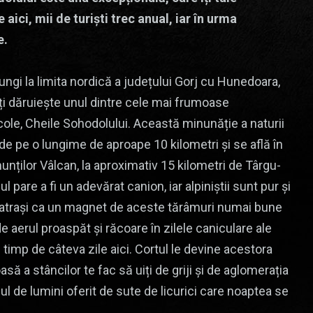
 aici, mii de turiști trec anual, iar în urma
e.
ungi la limita nordică a județului Gorj cu Hunedoara,
îți dăruiește unul dintre cele mai frumoase
ole, Cheile Sohodolului. Această minunăție a naturii
nde pe o lungime de aproape 10 kilometri și se află în
unților Vâlcan, la aproximativ 15 kilometri de Târgu-
ul pare a fi un adevărat canion, iar alpiniștii sunt pur și
atrași ca un magnet de aceste tărâmuri numai bune
e aerul proaspăt și răcoare în zilele caniculare ale
s timp de câteva zile aici. Cortul le devine acestora
să a stâncilor te fac să uiți de griji și de aglomerația
 de lumini oferit de sute de licurici care noaptea se