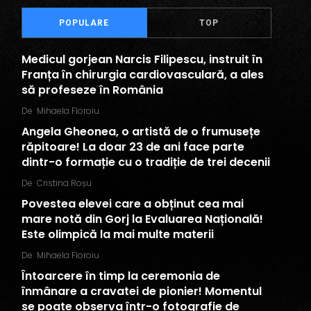
POPULARE
TOP
Medicul gorjean Narcis Filipescu, instruit în
Franța în chirurgia cardiovasculară, a ales
să profeseze în România
De
Mihaela Floroiu
Angela Gheonea, o artistă de o frumusețe
răpitoare! La doar 23 de ani face parte
dintr-o formație cu o tradiție de trei decenii
De
Cristina Roșu
Povestea elevei care a obținut cea mai
mare notă din Gorj la Evaluarea Națională!
Este olimpică la mai multe materii
De
Mihaela Floroiu
Întoarcere în timp la ceremonia de
înmânare a cravatei de pionier! Momentul
se poate observa într-o fotografie de