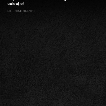
colecție!
De
Rădulescu Alina