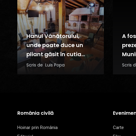
Hanul Vânătorului,
A fos
unde poate duce un
prez
pliant găsit în cutia
Muni
poștală
Scris de
Luis Popa
Scris
România civilă
Evenimen
Hoinar prin România
Carte