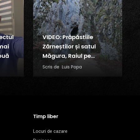
ectul
VIDEO: Prăpăstiile
mai
Zărneștilor și satul
ouă
Măgura, Raiul pe
pământ
Scris de
Luis Popa
Timp liber
Locuri de cazare