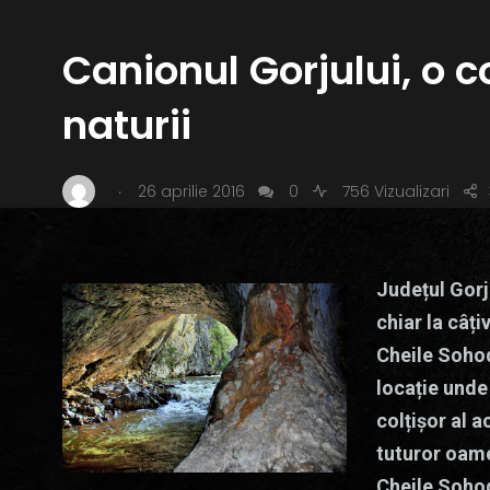
Canionul Gorjului, o 
naturii
.
26 aprilie 2016
0
756 Vizualizari
Județul Gorj 
chiar la câț
Cheile Sohod
locație unde
colțișor al a
tuturor oame
Cheile Sohod