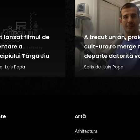
t lansat filmul de
A trecut un an, proi
entare a
cult-ura.ro merge 
cipiului Târgu Jiu
departe datorită v
 de
Luis Popa
Scris de
Luis Popa
te
Artă
Arhitectura