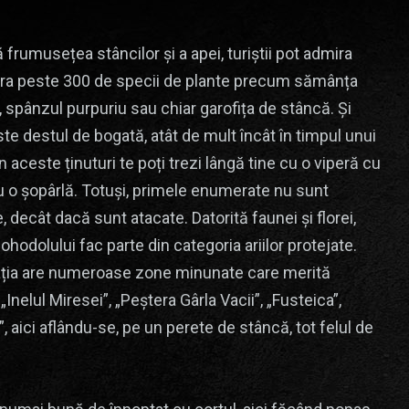
 frumusețea stâncilor și a apei, turiștii pot admira
ra peste 300 de specii de plante precum sămânța
, spânzul purpuriu sau chiar garofița de stâncă. Și
te destul de bogată, atât de mult încât în timpul unui
în aceste ținuturi te poți trezi lângă tine cu o viperă cu
 o șopârlă. Totuși, primele enumerate nu sunt
, decât dacă sunt atacate. Datorită faunei și florei,
ohodolului fac parte din categoria ariilor protejate.
ția are numeroase zone minunate care merită
nelul Miresei”, „Peștera Gârla Vacii”, „Fusteica”,
, aici aflându-se, pe un perete de stâncă, tot felul de