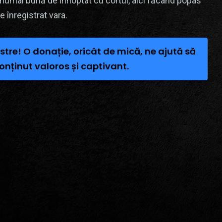
ă numai bună de înnoptat cu cortul, aici făcând popas
e înregistrat vara.
stre! O donație, oricât de mică, ne ajută să
onținut valoros și captivant.