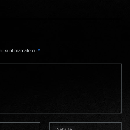
rii sunt marcate cu
*
Website