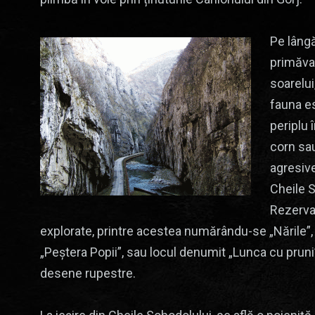
Pe lângă
primăva
soarelui
fauna es
periplu 
corn sau
agresive
Cheile S
Rezerva
explorate, printre acestea numărându-se „Nările”, „I
„Peștera Popii”, sau locul denumit „Lunca cu pruni”
desene rupestre.