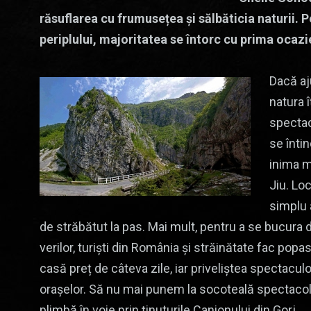
răsuflarea cu frumusețea și sălbăticia naturii. Pe
periplului, majoritatea se întorc cu prima ocazi
Dacă aj
natura 
spectac
se înti
inima m
Jiu. Loc
simplu 
de străbătut la pas. Mai mult, pentru a se bucura d
verilor, turiști din România și străinătate fac popa
casă preț de câteva zile, iar priveliștea spectaculoa
orașelor. Să nu mai punem la socoteală spectacolul
plimbă în voie prin ținuturile Canionului din Gorj.