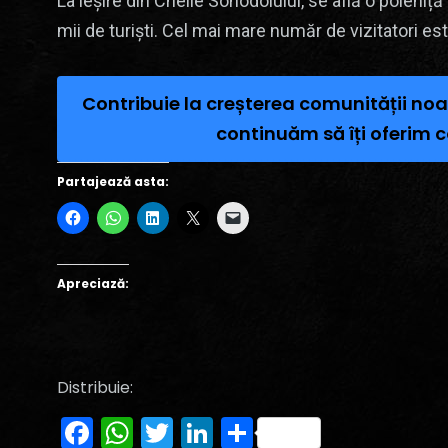
La ieșire din Cheile Sohodolului, se află o poieniț
mii de turiști. Cel mai mare număr de vizitatori est
Contribuie la creșterea comunității noa
continuăm să îți oferim c
Partajează asta:
Apreciază:
Distribuie:
Facebook
WhatsApp
Twitter
LinkedIn
Partajează