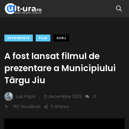
EVENIMENTE
FILM
GORJ
A fost lansat filmul de
prezentare a Municipiului
Târgu Jiu
.
Luis Popa
21 decembrie 2022
0
762 Vizualizari
0
Shares