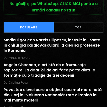
Ne găsiți și pe WhatsApp, CLICK AICI pentru a
urmări canalul nostru!
POPULARE
TOP
Medicul gorjean Narcis Filipescu, instruit în Franța
în chirurgia cardiovasculară, a ales să profeseze
în România
De
Mihaela Floroiu
Angela Gheonea, o artistă de o frumusețe
răpitoare! La doar 23 de ani face parte dintr-o
formație cu o tradiție de trei decenii
De
Cristina Roșu
Povestea elevei care a obținut cea mai mare notă
din Gorj la Evaluarea Națională! Este olimpică la
mai multe materii