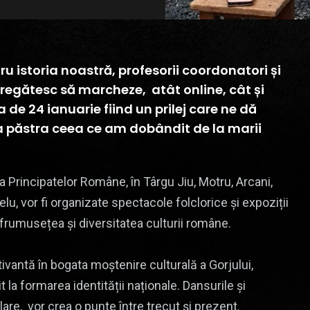
ntru istoria noastră, profesorii coordonatori și
 pregătesc să marcheze, atât online, cât și
ua de 24 ianuarie fiind un prilej care ne dă
e a păstra ceea ce am dobândit de la marii
ea Principatelor Române, în Târgu Jiu, Motru, Arcani,
lu, vor fi organizate spectacole folclorice și expoziții
ra frumusețea și diversitatea culturii române.
ivantă în bogata moștenire culturală a Gorjului,
it la formarea identității naționale. Dansurile și
re, vor crea o punte între trecut și prezent.