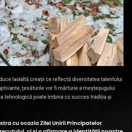
aduce laolaltă creații ce reflectă diversitatea talentului
captivante, țesăturile vor fi mărturie a meșteșugului
uția tehnologică poate îmbina cu succes tradiția și
ra cu ocazia Zilei Unirii Principatelor
cutului, ci și o afirmare a identității noastre