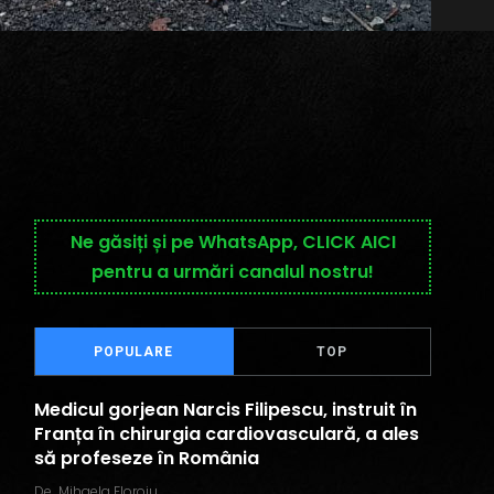
Ne găsiți și pe WhatsApp, CLICK AICI
pentru a urmări canalul nostru!
POPULARE
TOP
Medicul gorjean Narcis Filipescu, instruit în
Franța în chirurgia cardiovasculară, a ales
să profeseze în România
De
Mihaela Floroiu