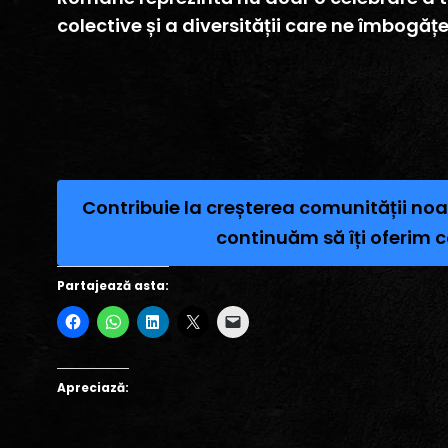
colective și a diversității care ne îmbogățe
Contribuie la creșterea comunității noa
continuăm să îți oferim c
Partajează asta:
Apreciază: