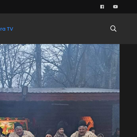
ra TV