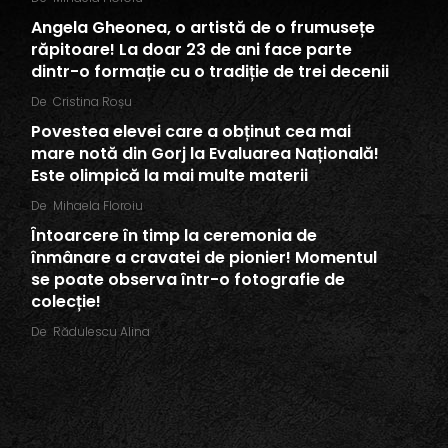
Angela Gheonea, o artistă de o frumusețe
răpitoare! La doar 23 de ani face parte
dintr-o formație cu o tradiție de trei decenii
De
Cristina Roșu
Povestea elevei care a obținut cea mai
mare notă din Gorj la Evaluarea Națională!
Este olimpică la mai multe materii
De
Mihaela Floroiu
Întoarcere în timp la ceremonia de
înmânare a cravatei de pionier! Momentul
se poate observa într-o fotografie de
colecție!
De
Rădulescu Alina