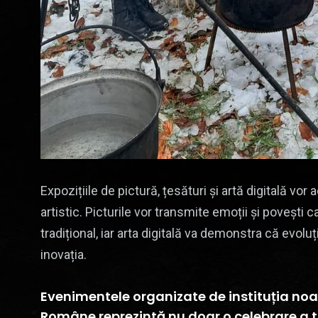
Expozițiile de pictură, țesături și artă digitală vor 
artistic. Picturile vor transmite emoții și povești 
tradițional, iar arta digitală va demonstra că evol
inovația.
Evenimentele organizate de instituția noast
Române reprezintă nu doar o celebrare a tre