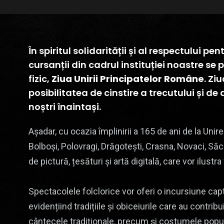
În spiritul solidarității și al respectului pe
cursanții din cadrul instituției noastre se
fizic,
Ziua Unirii Principatelor Române
. Zi
posibilitatea de cinstire a trecutului și d
noștri înaintași.
Așadar, cu ocazia împlinirii a 165 de ani de la Unir
Bolboși, Polovragi, Drăgotești, Crasna, Novaci, Săce
de pictură, țesături și artă digitală, care vor ilust
Spectacolele folclorice vor oferi o incursiune capt
evidențiind tradițiile și obiceiurile care au contribu
cântecele tradiționale, precum și costumele popula