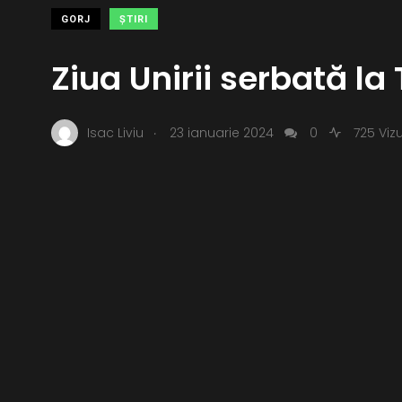
GORJ
ŞTIRI
Ziua Unirii serbată la
.
Isac Liviu
23 ianuarie 2024
0
725 Vizu