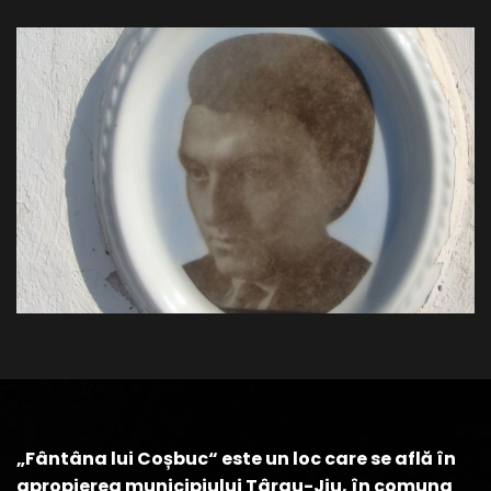
„Fântâna lui Coșbuc“ este un loc care se află în
apropierea municipiului Târgu-Jiu, în comuna