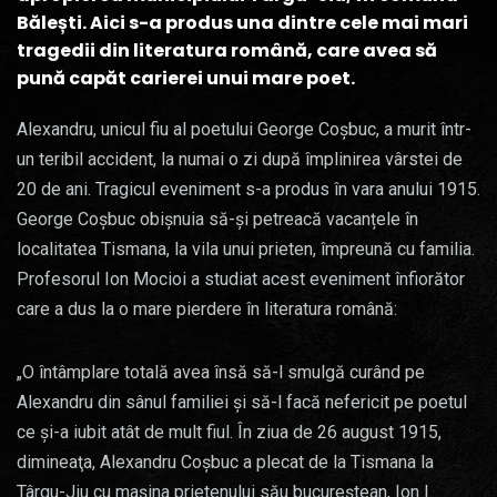
Bălești. Aici s-a produs una dintre cele mai mari
tragedii din literatura română, care avea să
pună capăt carierei unui mare poet.
Alexandru, unicul fiu al poetului George Coșbuc, a murit într-
un teribil accident, la numai o zi după împlinirea vârstei de
20 de ani. Tragicul eveniment s-a produs în vara anului 1915.
George Coșbuc obișnuia să-și petreacă vacanțele în
localitatea Tismana, la vila unui prieten, împreună cu familia.
Profesorul Ion Mocioi a studiat acest eveniment înfiorător
care a dus la o mare pierdere în literatura română:
„O întâmplare totală avea însă să-l smulgă curând pe
Alexandru din sânul familiei şi să-l facă nefericit pe poetul
ce şi-a iubit atât de mult fiul. În ziua de 26 august 1915,
dimineaţa, Alexandru Coşbuc a plecat de la Tismana la
Târgu-Jiu cu maşina prietenului său bucureştean, Ion I.