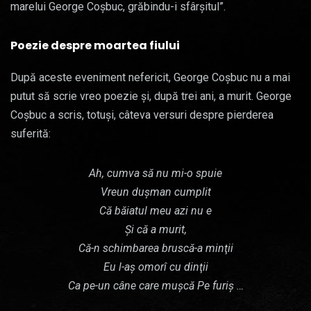
marelui George Coşbuc, grăbindu-i sfârşitul”.
Poezie despre moartea fiului
După aceste eveniment nefericit, George Coşbuc nu a mai
putut să scrie vreo poezie şi, după trei ani, a murit. George
Coşbuc a scris, totuşi, câteva versuri despre pierderea
suferită:
Ah, cumva să nu mi-o spuie
Vreun duşman cumplit
Că băiatul meu azi nu e
Şi că a murit,
Că-n schimbarea bruscă-a minţii
Eu l-aş omorî cu dinţii
Ca pe-un câne care muşcă Pe furiş …