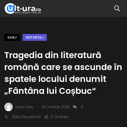
GORJ
REPORTAJ
Tragedia din literatură
română care se ascunde în
spatele locului denumit
„Fântâna lui Coșbuc“
.
Isac Liviu
14 martie 2016
0
844 Vizualizari
0
Shares