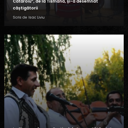
Cătăroiu”, de la Tismana, și-a desemnat
câștigătorii
Scris de
Isac Liviu