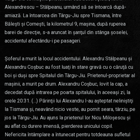
Alexandrescu – Stâlpeanu, urmând să se întoarcă după-
amiază. La întoarcea din Târgu-Jiu spre Tismana, între
Băleşti şi Corneşti, la kilometrul 9, maşina, după ruperea
barei de direcţie, s-a aruncat în şanţul din stânga şoselei,
accidentul afectându-i pe pasageri.
Şoferul a murit la locul accidentului. Alexandru Stâlpeanu şi
Alexandru Coşbuc au fost luaţi în stare gravă cu o căruţă cu
boi şi duşi spre Spitalul din Târgu-Jiu. Prietenul-proprietar al
maşinii, a murit pe drum. Alexandru Coşbuc, lovit la cap, a
decedat după intrarea pe poarta spitalului, în aceeaşi zi, la
orele 20:31. (…) Părinţii lui Alexandru l-au aşteptat neliniştiţi
la Tismana şi, neavând nicio veste, au pornit seara, târziu, pe
jos la Târgu-Jiu. Au ajuns la prietenul lor Nicu Miloşescu şi
au aflat cu durere imensă, pierderea unicului copil.
Nefericita întâmplare a întunecat pentru totdeauna sufletul