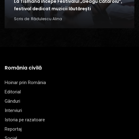
La Tismana începe Festivalul „Geagu Cătăroiu”,
festival dedicat muzicii lăutărești
Scris de
Rădulescu Alina
România civilă
Hoinar prin România
Editorial
Gânduri
Interviuri
Istoria pe razatoare
Reportaj
Social