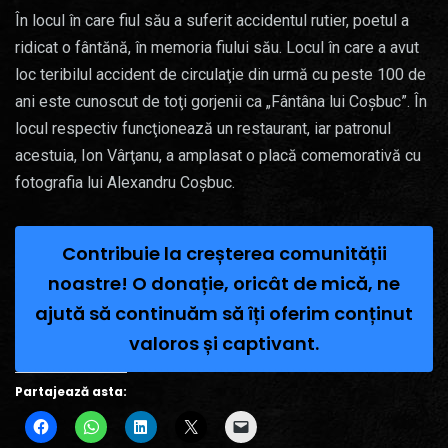
În locul în care fiul său a suferit accidentul rutier, poetul a
ridicat o fântănă, în memoria fiului său. Locul în care a avut
loc teribilul accident de circulaţie din urmă cu peste 100 de
ani este cunoscut de toţi gorjenii ca „Fântâna lui Coşbuc”. În
locul respectiv funcţionează un restaurant, iar patronul
acestuia, Ion Vârţanu, a amplasat o placă comemorativă cu
fotografia lui Alexandru Coşbuc.
Contribuie la creșterea comunității
noastre! O donație, oricât de mică, ne
ajută să continuăm să îți oferim conținut
valoros și captivant.
Partajează asta: