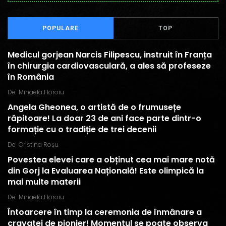
POPULARE
TOP
Medicul gorjean Narcis Filipescu, instruit în Franța
în chirurgia cardiovasculară, a ales să profeseze
în România
De
Mihaela Floroiu
Angela Gheonea, o artistă de o frumusețe
răpitoare! La doar 23 de ani face parte dintr-o
formație cu o tradiție de trei decenii
De
Cristina Roșu
Povestea elevei care a obținut cea mai mare notă
din Gorj la Evaluarea Națională! Este olimpică la
mai multe materii
De
Mihaela Floroiu
Întoarcere în timp la ceremonia de înmânare a
cravatei de pionier! Momentul se poate observa