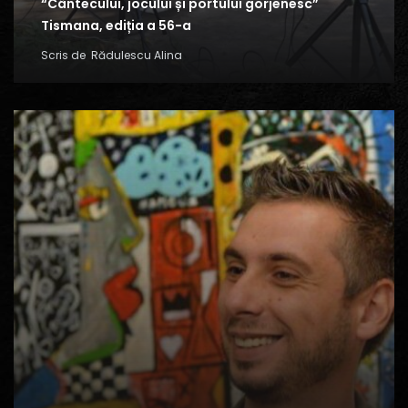
“Cântecului, jocului și portului gorjenesc”
Tismana, ediția a 56-a
Scris de
Rădulescu Alina