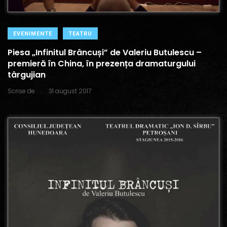
EVENIMENTE
TEATRU
Piesa „Infinitul Brâncuși” de Valeriu Butulescu –
premieră în China, în prezența dramaturgului
târgujian
.
Scrise de
31 august 2017