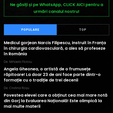
Ne găsiți și pe WhatsApp, CLICK AICI pentru a
urmări canalul nostru!
POPULARE
TOP
Medicul gorjean Narcis Filipescu, instruit în Franța
în chirurgia cardiovasculară, a ales să profeseze
în România
De
Mihaela Floroiu
Angela Gheonea, o artistă de o frumusețe
răpitoare! La doar 23 de ani face parte dintr-o
formație cu o tradiție de trei decenii
De
Cristina Roșu
Povestea elevei care a obținut cea mai mare notă
din Gorj la Evaluarea Națională! Este olimpică la
mai multe materii