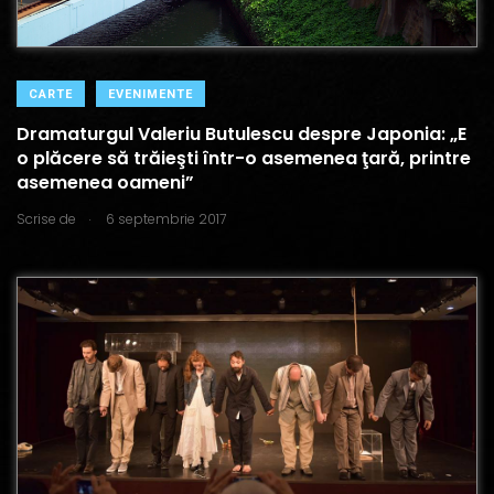
CARTE
EVENIMENTE
Dramaturgul Valeriu Butulescu despre Japonia: „E
o plăcere să trăieşti într-o asemenea ţară, printre
asemenea oameni”
.
Scrise de
6 septembrie 2017