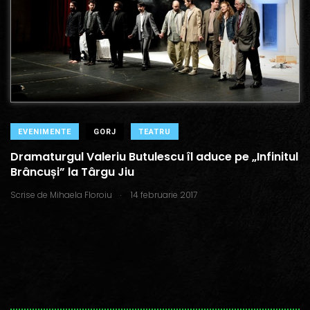
EVENIMENTE
GORJ
TEATRU
Dramaturgul Valeriu Butulescu îl aduce pe „Infinitul
Brâncuși” la Târgu Jiu
.
Scrise de
Mihaela Floroiu
14 februarie 2017