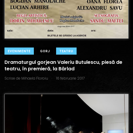
EVENIMENTE
GORJ
TEATRU
Dramaturgul gorjean Valeriu Butulescu, piesă de
teatru, în premieră, la Bârlad
.
Scrise de
Mihaela Floroiu
16 februarie 2017