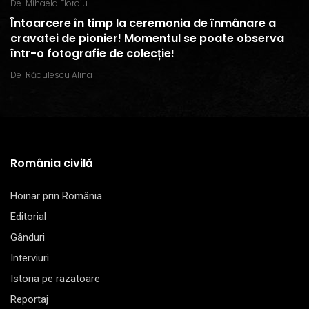
De
Mihaela Floroiu
Întoarcere în timp la ceremonia de înmânare a
cravatei de pionier! Momentul se poate observa
într-o fotografie de colecție!
De
Rădulescu Alina
România civilă
Hoinar prin România
Editorial
Gânduri
Interviuri
Istoria pe razatoare
Reportaj