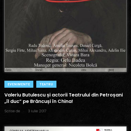
EVENIMENTE
TEATRU
Valeriu Butulescu și actorii Teatrului din Petroșani
„îl duc” pe Brâncuși în China!
.
Scrise de
3 iulie 2017