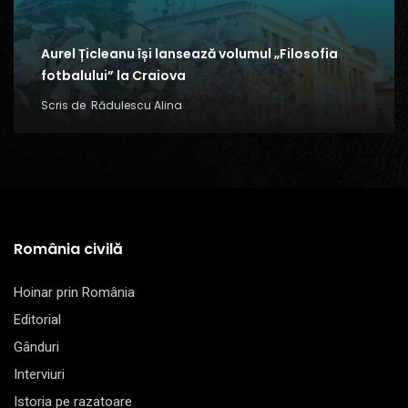
Aurel Țicleanu își lansează volumul „Filosofia
fotbalului” la Craiova
Scris de
Rădulescu Alina
România civilă
Hoinar prin România
Editorial
Gânduri
Interviuri
Istoria pe razatoare