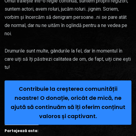
Omul trăiește într-o regie continuă, suntem proprii regizori,
suntem actori, avem roluri, jucăm roluri…jignim. Scriem,
vorbim și încercăm să denigram persoane…ni se pare atât
de normal, dar nu ne uităm în oglindă pentru a ne vedea pe
noi.
Drumurile sunt multe, gândurile la fel, dar în momentul în
care uiți să îți păstrezi calitatea de om, de fapt, uiți cine ești
tu!
Contribuie la creșterea comunității
noastre! O donație, oricât de mică, ne
ajută să continuăm să îți oferim conținut
valoros și captivant.
Partajează asta: