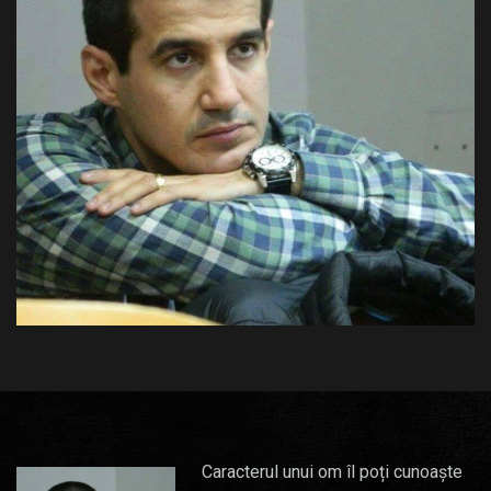
Caracterul unui om îl poți cunoaște