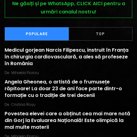
Ne găsiți și pe WhatsApp, CLICK AICI pentru a
urmări canalul nostru!
POPULARE
TOP
Medicul gorjean Narcis Filipescu, instruit în Franța
în chirurgia cardiovasculară, a ales să profeseze
în România
De
Mihaela Floroiu
Angela Gheonea, o artistă de o frumusețe
răpitoare! La doar 23 de ani face parte dintr-o
formație cu o tradiție de trei decenii
De
Cristina Roșu
Povestea elevei care a obținut cea mai mare notă
din Gorj la Evaluarea Națională! Este olimpică la
mai multe materii
De
Mihaela Floroiu