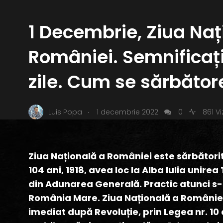
1 Decembrie, Ziua Naț
României. Semnificați
zile. Cum se sărbător
.
Luis Popa
1 decembrie 2022
0
861 Vi
Ziua Națională a României este sărbătorit
104 ani, 1918, avea loc la Alba Iulia unire
din Adunarea Generală. Practic atunci s
România Mare. Ziua Națională a României 
imediat după Revoluție, prin Legea nr. 10 d