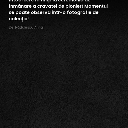
înmânare a cravatei de pionier! Momentul
se poate observa într-o fotografie de
colecție!
De
Rădulescu Alina