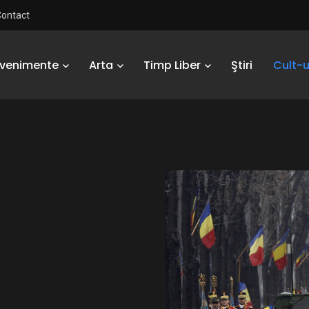
Contact
Evenimente
Arta
Timp Liber
Ştiri
Cult-u