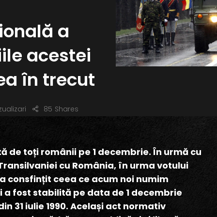
ională a
ile acestei
ea în trecut
zualizari
85
Shares
ă de toți românii pe 1 decembrie. În urmă cu
a Transilvaniei cu România, în urma votului
-a consfințit ceea ce acum noi numim
a fost stabilită pe data de 1 decembrie
in 31 iulie 1990. Același act normativ