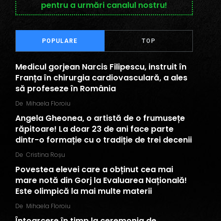
pentru a urmări canalul nostru!
POPULARE
TOP
Medicul gorjean Narcis Filipescu, instruit în
Franța în chirurgia cardiovasculară, a ales
să profeseze în România
De
Mihaela Floroiu
Angela Gheonea, o artistă de o frumusețe
răpitoare! La doar 23 de ani face parte
dintr-o formație cu o tradiție de trei decenii
De
Cristina Roșu
Povestea elevei care a obținut cea mai
mare notă din Gorj la Evaluarea Națională!
Este olimpică la mai multe materii
De
Mihaela Floroiu
Întoarcere în timp la ceremonia de