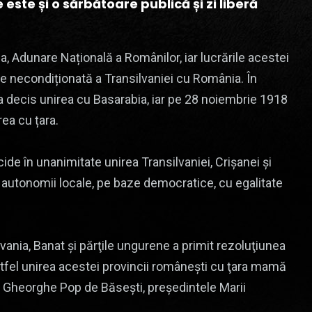
este și o sărbătoare publică și zi liberă
a, Adunare Națională a Românilor, iar lucrările acestei
ire necondiționată a Transilvaniei cu România. În
a decis unirea cu Basarabia, iar pe 28 noiembrie 1918
rea cu țara.
e în unanimitate unirea Transilvaniei, Crişanei şi
autonomii locale, pe baze democratice, cu egalitate
ania, Banat şi părţile ungurene a primit rezoluţiunea
astfel unirea acestei provincii româneşti cu ţara mamă
i Gheorghe Pop de Băseşti, preşedintele Marii