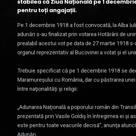
stabilea că Ziua Națională pe 1 decembrie 
pentru toți angajații.
Pe 1 decembrie 1918 a fost convocată, la Alba Iuli
adunări s-au finalizat prin votarea Hotărârii de un
prealabil acestui vot pe data de 27 martie 1918 s-
organul reprezentativ al Bucovinei a votat și el uni
Trebuie specificat că pe 1 decembrie 1918 se decid
Maramureşului cu România, dar cu păstrarea unei 
între naţionalităţi şi religii:
„Adunarea Naţională a poporului român din Transilv
prezentată prin Vasile Goldiş în întregimea ei şi 
este pentru toate veacurile decisă”, anunţa atunc
Adunări.