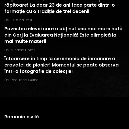
răpitoare! La doar 23 de ani face parte dintr-o
formație cu o tradiție de trei decenii
De
Cristina Roșu
Povestea elevei care a obținut cea mai mare notă
din Gorj la Evaluarea Națională! Este olimpică la
mai multe materii
De
Mihaela Floroiu
Întoarcere în timp la ceremonia de înmânare a
cravatei de pionier! Momentul se poate observa
într-o fotografie de colecție!
De
Rădulescu Alina
România civilă