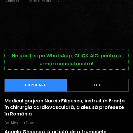
Scrise de
21 noiembrie 2017
Ne găsiți și pe WhatsApp, CLICK AICI pentru a
urmări canalul nostru!
POPULARE
TOP
Medicul gorjean Narcis Filipescu, instruit în Franța
în chirurgia cardiovasculară, a ales să profeseze
în România
De
Mihaela Floroiu
Angela Gheonea, o artistă de o frumusețe