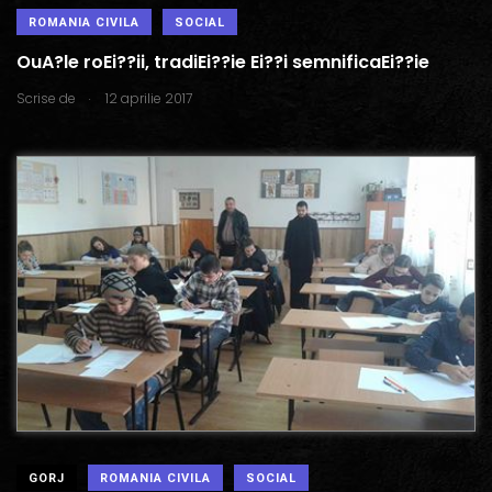
ROMANIA CIVILA
SOCIAL
OuA?le roEi??ii, tradiEi??ie Ei??i semnificaEi??ie
.
Scrise de
12 aprilie 2017
GORJ
ROMANIA CIVILA
SOCIAL