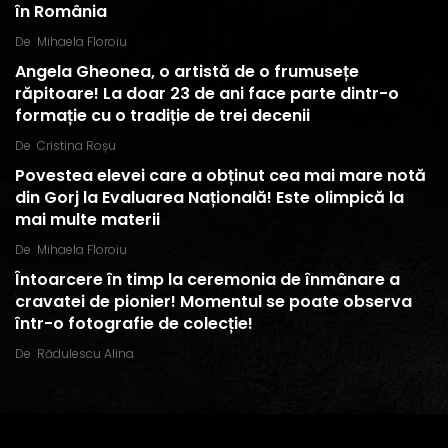
în România
De
Mihaela Floroiu
Angela Gheonea, o artistă de o frumusețe
răpitoare! La doar 23 de ani face parte dintr-o
formație cu o tradiție de trei decenii
De
Cristina Roșu
Povestea elevei care a obținut cea mai mare notă
din Gorj la Evaluarea Națională! Este olimpică la
mai multe materii
De
Mihaela Floroiu
Întoarcere în timp la ceremonia de înmânare a
cravatei de pionier! Momentul se poate observa
într-o fotografie de colecție!
De
Rădulescu Alina