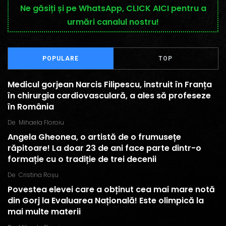
Ne găsiți și pe WhatsApp, CLICK AICI pentru a
urmări canalul nostru!
POPULARE
TOP
Medicul gorjean Narcis Filipescu, instruit în Franța
în chirurgia cardiovasculară, a ales să profeseze
în România
De
Mihaela Floroiu
Angela Gheonea, o artistă de o frumusețe
răpitoare! La doar 23 de ani face parte dintr-o
formație cu o tradiție de trei decenii
De
Cristina Roșu
Povestea elevei care a obținut cea mai mare notă
din Gorj la Evaluarea Națională! Este olimpică la
mai multe materii