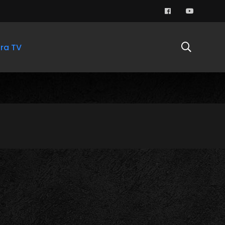
ra TV