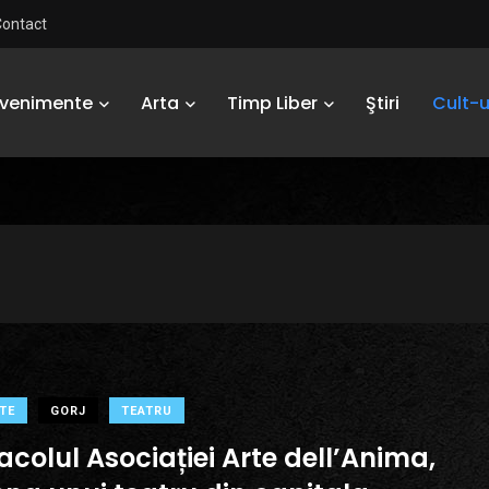
Contact
Evenimente
Arta
Timp Liber
Ştiri
Cult-u
TE
GORJ
TEATRU
colul Asociației Arte dell’Anima,