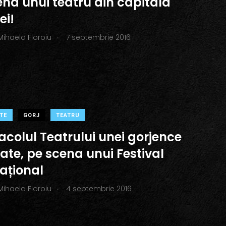
ena unui teatru din capitala
ei!
.
Mihaela Floroiu
7 septembrie 2016
TE
GORJ
TEATRU
acolul Teatrului unei gorjence
ate, pe scena unui Festival
ațional
.
Mihaela Floroiu
4 septembrie 2016