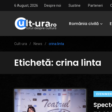
6 August, 2026
Despre noi
Sustine
Parteneri
România civilă
Cult-ura
/
News
/
crina linta
Etichetă:
crina linta
EVENIMEN
Specta