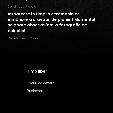
De
Mihaela Floroiu
Întoarcere în timp la ceremonia de
înmânare a cravatei de pionier! Momentul
se poate observa într-o fotografie de
colecție!
De
Rădulescu Alina
Timp liber
Locuri de cazare
Business