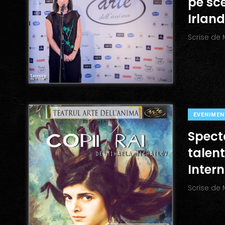
pe sc
Irland
Scrise de
EVENIMEN
Spect
talent
Intern
Scrise de