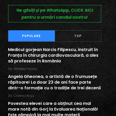
Ne găsiți și pe WhatsApp, CLICK AICI
pentru a urmări canalul nostru!
POPULARE
TOP
Medicul gorjean Narcis Filipescu, instruit în
Franța în chirurgia cardiovasculară, a ales
să profeseze în România
De
Mihaela Floroiu
Angela Gheonea, o artistă de o frumusețe
răpitoare! La doar 23 de ani face parte
dintr-o formație cu o tradiție de trei decenii
De
Cristina Roșu
Povestea elevei care a obținut cea mai
mare notă din Gorj la Evaluarea Națională!
Este olimpică la mai multe materii