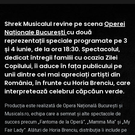
Shrek Musicalul revine pe scena
Operei
Naționale București
cu două
reprezentații speciale programate pe 3
și 4 iunie, de la ora 18:30. Spectacolul,
dedicat întregii familii cu ocazia Zilei
Copilului, îi aduce în fața publicului pe
unii dintre cei mai apreciați artiști din
România, în frunte cu Horia Brenciu, care
interpretează celebrul căpcăun verde.
Producția este realizată de Opera Națională București și
Musicals.ro, echipa care a semnat și alte spectacole de
succes precum „Fantoma de la Operă”, „Mamma Mia” și „My
Fair Lady”. Alături de Horia Brenciu, distribuția îi include pe