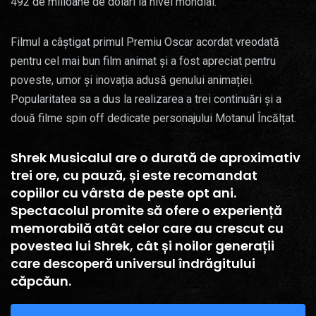
492 de milioane de dolari la nivel mondial.
Filmul a câștigat primul Premiu Oscar acordat vreodată
pentru cel mai bun film animat și a fost apreciat pentru
poveste, umor și inovația adusă genului animației.
Popularitatea sa a dus la realizarea a trei continuări și a
două filme spin off dedicate personajului Motanul Încălțat.
Shrek Musicalul are o durată de aproximativ
trei ore, cu pauză, și este recomandat
copiilor cu vârsta de peste opt ani.
Spectacolul promite să ofere o experiență
memorabilă atât celor care au crescut cu
povestea lui Shrek, cât și noilor generații
care descoperă universul îndrăgitului
căpcăun.