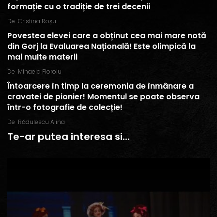
formație cu o tradiție de trei decenii
De
Cristina Roșu
Povestea elevei care a obținut cea mai mare notă
din Gorj la Evaluarea Națională! Este olimpică la
mai multe materii
De
Mihaela Floroiu
Întoarcere în timp la ceremonia de înmânare a
cravatei de pionier! Momentul se poate observa
într-o fotografie de colecție!
De
Rădulescu Alina
Te-ar putea interesa si...