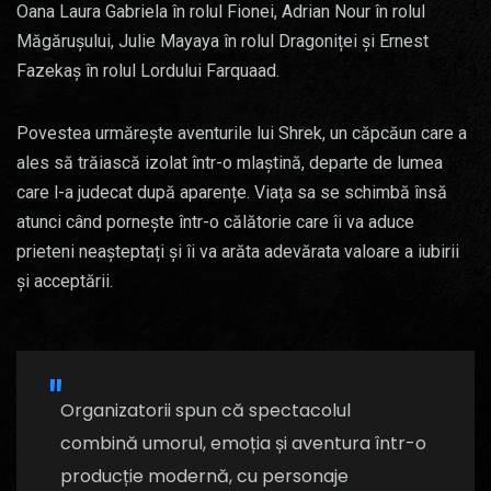
Oana Laura Gabriela în rolul Fionei, Adrian Nour în rolul
Măgărușului, Julie Mayaya în rolul Dragoniței și Ernest
Fazekaș în rolul Lordului Farquaad.
Povestea urmărește aventurile lui Shrek, un căpcăun care a
ales să trăiască izolat într-o mlaștină, departe de lumea
care l-a judecat după aparențe. Viața sa se schimbă însă
atunci când pornește într-o călătorie care îi va aduce
prieteni neașteptați și îi va arăta adevărata valoare a iubirii
și acceptării.
Organizatorii spun că spectacolul
combină umorul, emoția și aventura într-o
producție modernă, cu personaje