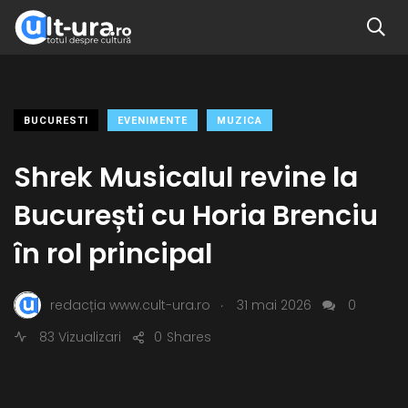
BUCURESTI
EVENIMENTE
MUZICA
Shrek Musicalul revine la
București cu Horia Brenciu
în rol principal
.
redacția www.cult-ura.ro
31 mai 2026
0
83 Vizualizari
0
Shares