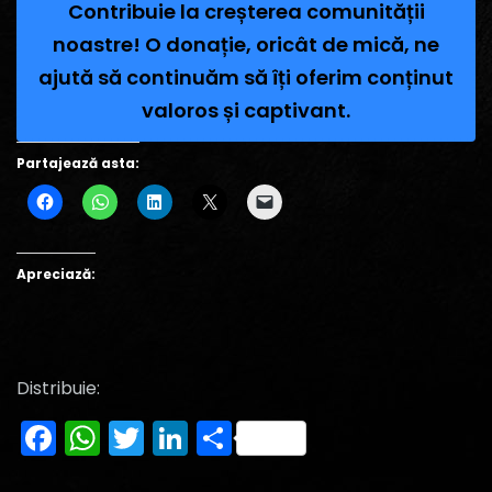
Contribuie la creșterea comunității
noastre! O donație, oricât de mică, ne
ajută să continuăm să îți oferim conținut
valoros și captivant.
Partajează asta:
Apreciază:
Distribuie:
Facebook
WhatsApp
Twitter
LinkedIn
Partajează