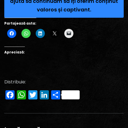
ajută să continuăm să îți oferim conținut
valoros și captivant.
Partajează asta:
Apreciază:
Distribuie:
Facebook
WhatsApp
Twitter
LinkedIn
Partajează