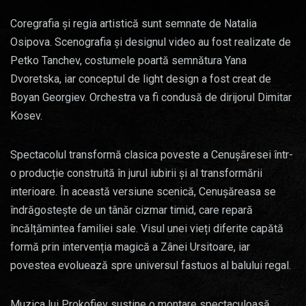
Coregrafia și regia artistică sunt semnate de Natalia
Osipova. Scenografia și designul video au fost realizate de
Petko Tanchev, costumele poartă semnătura Yana
Dvoretska, iar conceptul de light design a fost creat de
Boyan Georgiev. Orchestra va fi condusă de dirijorul Dimitar
Kosev.
Spectacolul transformă clasica poveste a Cenușăresei într-
o producție construită în jurul iubirii și al transformării
interioare. În această versiune scenică, Cenușăreasa se
îndrăgostește de un tânăr cizmar timid, care repară
încălțămintea familiei sale. Visul unei vieți diferite capătă
formă prin intervenția magică a Zânei Ursitoare, iar
povestea evoluează spre universul fastuos al balului regal.
Muzica lui Prokofiev susține o montare spectaculoasă,