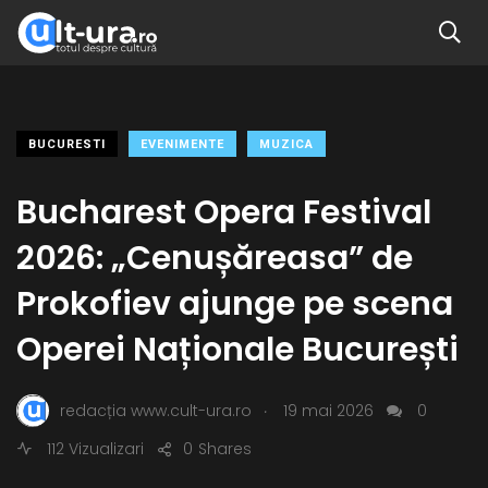
BUCURESTI
EVENIMENTE
MUZICA
Bucharest Opera Festival
2026: „Cenușăreasa” de
Prokofiev ajunge pe scena
Operei Naționale București
.
redacția www.cult-ura.ro
19 mai 2026
0
112 Vizualizari
0
Shares