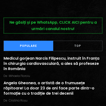
Ne găsiți și pe WhatsApp, CLICK AICI pentru a
urmări canalul nostru!
POPULARE
TOP
Medicul gorjean Narcis Filipescu, instruit în Franța
în chirurgia cardiovasculară, a ales să profeseze
în România
De
Mihaela Floroiu
Angela Gheonea, o artistă de o frumusețe
răpitoare! La doar 23 de ani face parte dintr-o
formație cu o tradiție de trei decenii
De
Cristina Roșu