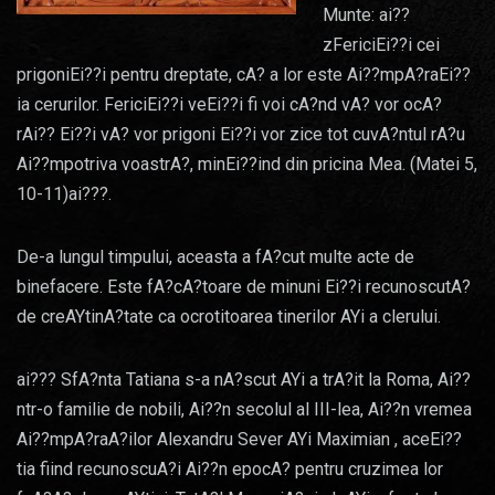
Munte: ai??
zFericiEi??i cei
prigoniEi??i pentru dreptate, cA? a lor este Ai??mpA?raEi??
ia cerurilor. FericiEi??i veEi??i fi voi cA?nd vA? vor ocA?
rAi?? Ei??i vA? vor prigoni Ei??i vor zice tot cuvA?ntul rA?u
Ai??mpotriva voastrA?, minEi??ind din pricina Mea. (Matei 5,
10-11)ai???.
De-a lungul timpului, aceasta a fA?cut multe acte de
binefacere. Este fA?cA?toare de minuni Ei??i recunoscutA?
de creAYtinA?tate ca ocrotitoarea tinerilor AYi a clerului.
ai??? SfA?nta Tatiana s-a nA?scut AYi a trA?it la Roma, Ai??
ntr-o familie de nobili, Ai??n secolul al III-lea, Ai??n vremea
Ai??mpA?raA?ilor Alexandru Sever AYi Maximian , aceEi??
tia fiind recunoscuA?i Ai??n epocA? pentru cruzimea lor