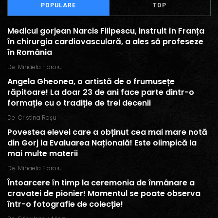
POPULARE
TOP
Medicul gorjean Narcis Filipescu, instruit în Franța
în chirurgia cardiovasculară, a ales să profeseze
în România
De
Mihaela Floroiu
Angela Gheonea, o artistă de o frumusețe
răpitoare! La doar 23 de ani face parte dintr-o
formație cu o tradiție de trei decenii
De
Cristina Roșu
Povestea elevei care a obținut cea mai mare notă
din Gorj la Evaluarea Națională! Este olimpică la
mai multe materii
De
Mihaela Floroiu
Întoarcere în timp la ceremonia de înmânare a
cravatei de pionier! Momentul se poate observa
într-o fotografie de colecție!