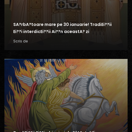
SA?rbA?toare mare pe 30 ianuarie! TradiEi??ii
Ei??i interdicEi??ii Ai??n aceastA? zi
Scris de