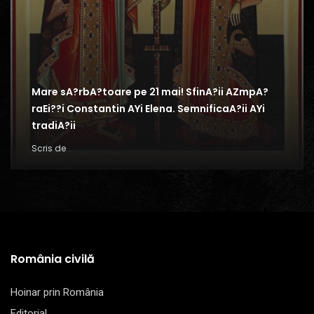
Mare sA?rbA?toare pe 21 mai! SfinA?ii AZmpA?
raEi??i Constantin AYi Elena. SemnificaA?ii AYi
tradiA?ii
Scris de
România civilă
Hoinar prin România
Editorial