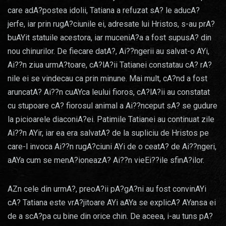
care adA?postea idolii, Tatiana a refuzat sA? le aducA?
jerfe, iar prin rugA?ciunile ei, adresate lui Hristos, s-au prA?
buAYit statuile acestora, iar muceniA?a a fost supusA? din
nou chinurilor. De fiecare datA?, Ai??ngerii au salvat-o AYi,
Ai??n ziua urmA?toare, cA?lA?ii Tatianei constatau cA? rA?
nile ei se vindecau ca prin minune. Mai mult, cA?nd a fost
aruncatA? Ai??n cuAYca leului fioros, cA?lA?ii au constatat
cu stupoare cA? fiorosul animal a Ai??nceput sA? se gudure
la picioarele diaconiA?ei. Patimile Tatianei au continuat zile
Ai??n AYir, iar ea era salvatA? de la supliciu de Hristos pe
care-l invoca Ai??n rugA?ciuni AYi de o ceatA? de Ai??ngeri,
aAYa cum se menA?ioneazA? Ai??n vieEi??ile sfinA?ilor.
AZn cele din urmA?, preoA?ii pA?gA?ni au fost convinAYi
cA? Tatiana este vrA?jitoare AYi aAYa se explicA? AYansa ei
de a scA?pa cu bine din orice chin. De aceea, i-au tuns pA?