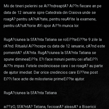
Mii de tineri pelerini se Ai??ndreaptA? Ai??n fiecare an pe
data de 12 ianuarie spre Catedrala din Craiova unde se
roagA? pentru sA?nA?tate, pentru reuAYite la examene,
pentru cA?sA?torie AYi spor Ai??n munca lor.
RugA?ciunea la SfA?nta Tatiana se roEi??teEi??te 9 zile la
rA?nd. Ritualul Ai??ncepe cu data de 12 ianuarie, cA?nd este
pomenitA? sfA?nta. RugA?ciunea la SfA?nta Tatiana se
spune dimineaEi??a. E?i face minuni pentru cei aflaEi??i
Ai??n impas. Fetele credincioase care i se roagA? au parte
de ajutor imediat. Dar orice credincios care Ei??ine post
Ei??i face acte de milostenie primeEi??te ajutor.
RugA?ciunea la SfA?nta Tatiana
ai??zO, SfA?ntA? Tatiana, fecioarA? aleasA? a Bisericii