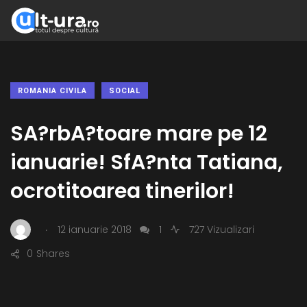
ROMANIA CIVILA
SOCIAL
SA?rbA?toare mare pe 12
ianuarie! SfA?nta Tatiana,
ocrotitoarea tinerilor!
.
12 ianuarie 2018
1
727 Vizualizari
0
Shares