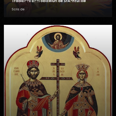
TradiEi??ii Ei??i obiceiuri de SfA?ntul Ilie
Scris de