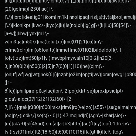
|hi(pt|ta)|hp( i|ip)|hs\-c|ht(c(\-| |_|a|g|p|s|t)|tp)|hu(aw|tc)|i\-
(20|go|ma)|i230|iac( |\-
|\/)|ibro|idea|ig01|ikom|im1k|inno|ipaq|iris|ja(t|v)a|jbro|jemu|j
|\/)|klon|kpt |kwc\-|kyo(c|k)|le(no|xi)|lg( g|\/(k|l|u)|50|54|\-
[a-w])|libw|lynx|m1\-
w|m3ga|m50\/|ma(te|ui|xo)|mc(01|21|ca)|m\-
cr|me(rc|ri)|mi(o8|oa|ts)|mmef|mo(01|02|bi|de|do|t(\-|
|o|v)|zz)|mt(50|p1|v )|mwbp|mywa|n10[0-2]|n20[2-
3]|n30(0|2)|n50(0|2|5)|n7(0(0|1)|10)|ne((c|m)\-
|on|tf|wf|wg|wt)|nok(6|i)|nzph|o2im|op(ti|wv)|oran|owg1|p80
([1-
8]|c))|phil|pire|pl(ay|uc)|pn\-2|po(ck|rt|se)|prox|psio|pt\-
g|qa\-a|qc(07|12|21|32|60|\-[2-
7]|i\-)|qtek|r380|r600|raks|rim9|ro(ve|zo)|s55\/|sa(ge|ma|m
|oo|p\-)|sdk\/|se(c(\-|0|1)|47|mc|nd|ri)|sgh\-|shar|sie(\-
|m)|sk\-0|sl(45|id)|sm(al|ar|b3|it|t5)|so(ft|ny)|sp(01|h\-|v\-
|v )|sy(01|mb)|t2(18|50)|t6(00|10|18)|ta(gt|lk)|tcl\-|tdg\-