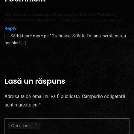
Sărbătoare mare pe 12 ianuarie! Sfânta Tatiana,
ocrotitoarea tinerilor! - Gorj 24
,
12 ianuarie 2018 @ 17:33
Reply
[…] Sărbătoare mare pe 12 ianuarie! Sfânta Tatiana, ocrotitoarea
tinerilor! […]
Lasă un răspuns
Adresa ta de email nu va fi publicată.
Câmpurile obligatorii
sunt marcate cu
*
Comment
*