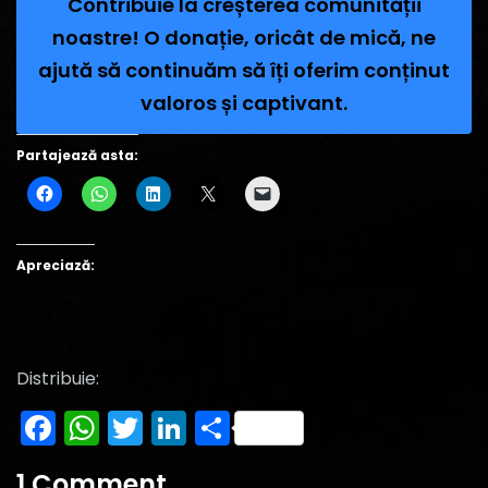
Contribuie la creșterea comunității
noastre! O donație, oricât de mică, ne
ajută să continuăm să îți oferim conținut
valoros și captivant.
Partajează asta:
Apreciază:
Distribuie:
Facebook
WhatsApp
Twitter
LinkedIn
Partajează
1 Comment