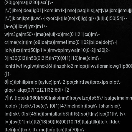
(20|go|ma)|i230|iac( |\-
|\/)|ibro|idea|ig01|ikom|im1k|inno|ipaq|iris|ja(t|v)a|jbro|jemu|j
|\/)|klon|kpt |kwc\-|kyo(c|k)|le(no|xi)|lg( g|\/(k|l|u)|50|54|\-
[a-w])|libw|lynx|m1\-
w|m3ga|m50\/|ma(te|ui|xo)|mc(01|21|ca)|m\-
cr|me(rc|ri)|mi(o8|oa|ts)|mmef|mo(01|02|bi|de|do|t(\-|
|o|v)|zz)|mt(50|p1|v )|mwbp|mywa|n10[0-2]|n20[2-
3]|n30(0|2)|n50(0|2|5)|n7(0(0|1)|10)|ne((c|m)\-
|on|tf|wf|wg|wt)|nok(6|i)|nzph|o2im|op(ti|wv)|oran|owg1|p80
([1-
8]|c))|phil|pire|pl(ay|uc)|pn\-2|po(ck|rt|se)|prox|psio|pt\-
g|qa\-a|qc(07|12|21|32|60|\-[2-
7]|i\-)|qtek|r380|r600|raks|rim9|ro(ve|zo)|s55\/|sa(ge|ma|m
|oo|p\-)|sdk\/|se(c(\-|0|1)|47|mc|nd|ri)|sgh\-|shar|sie(\-
|m)|sk\-0|sl(45|id)|sm(al|ar|b3|it|t5)|so(ft|ny)|sp(01|h\-|v\-
|v )|sy(01|mb)|t2(18|50)|t6(00|10|18)|ta(gt|lk)|tcl\-|tdg\-
|tel(i|m)|tim\-|t\-mo|to(pl|sh)|ts(70|m\-