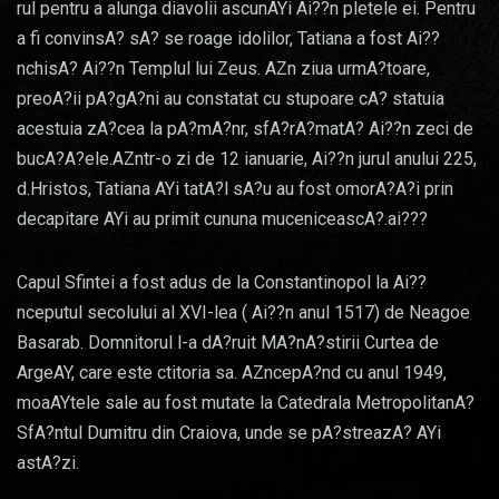
rul pentru a alunga diavolii ascunAYi Ai??n pletele ei. Pentru
a fi convinsA? sA? se roage idolilor, Tatiana a fost Ai??
nchisA? Ai??n Templul lui Zeus. AZn ziua urmA?toare,
preoA?ii pA?gA?ni au constatat cu stupoare cA? statuia
acestuia zA?cea la pA?mA?nr, sfA?rA?matA? Ai??n zeci de
bucA?A?ele.AZntr-o zi de 12 ianuarie, Ai??n jurul anului 225,
d.Hristos, Tatiana AYi tatA?l sA?u au fost omorA?A?i prin
decapitare AYi au primit cununa muceniceascA?.ai???
Capul Sfintei a fost adus de la Constantinopol la Ai??
nceputul secolului al XVI-lea ( Ai??n anul 1517) de Neagoe
Basarab. Domnitorul l-a dA?ruit MA?nA?stirii Curtea de
ArgeAY, care este ctitoria sa. AZncepA?nd cu anul 1949,
moaAYtele sale au fost mutate la Catedrala MetropolitanA?
SfA?ntul Dumitru din Craiova, unde se pA?streazA? AYi
astA?zi.