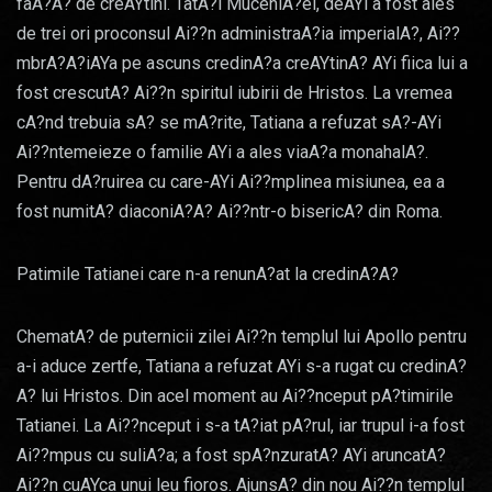
faA?A? de creAYtini. TatA?l MuceniA?ei, deAYi a fost ales
de trei ori proconsul Ai??n administraA?ia imperialA?, Ai??
mbrA?A?iAYa pe ascuns credinA?a creAYtinA? AYi fiica lui a
fost crescutA? Ai??n spiritul iubirii de Hristos. La vremea
cA?nd trebuia sA? se mA?rite, Tatiana a refuzat sA?-AYi
Ai??ntemeieze o familie AYi a ales viaA?a monahalA?.
Pentru dA?ruirea cu care-AYi Ai??mplinea misiunea, ea a
fost numitA? diaconiA?A? Ai??ntr-o bisericA? din Roma.
Patimile Tatianei care n-a renunA?at la credinA?A?
ChematA? de puternicii zilei Ai??n templul lui Apollo pentru
a-i aduce zertfe, Tatiana a refuzat AYi s-a rugat cu credinA?
A? lui Hristos. Din acel moment au Ai??nceput pA?timirile
Tatianei. La Ai??nceput i s-a tA?iat pA?rul, iar trupul i-a fost
Ai??mpus cu suliA?a; a fost spA?nzuratA? AYi aruncatA?
Ai??n cuAYca unui leu fioros. AjunsA? din nou Ai??n templul