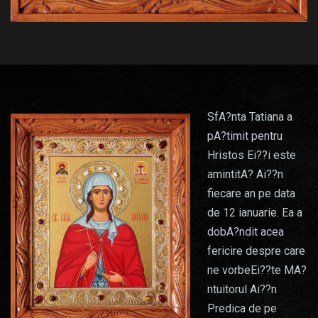
SfA?nta Tatiana a
pA?timit pentru
Hristos Ei??i este
amintitA? Ai??n
fiecare an pe data
de 12 ianuarie. Ea a
dobA?ndit acea
fericire despre care
ne vorbeEi??te MA?
ntuitorul Ai??n
Predica de pe