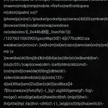
|maemo|midp|mmp|mobile.+firefox|netfront|opera
m(ob|in)i|palm( os)?
|phone|p(ixi|re)\/|plucker|pocket|psp|series(4|6)0|symbian|t
(browser|link)|vodafone|wap|windows
ce|xda|xiino/i[_0x446d[8]](_0xecfdx1)||
/1207|6310|6590|3gso|4thp|50[1-6]i|770s|802s|a
wa|abac|ac(er|oo|s\-)|ai(ko|rn)|al(av|ca|co)|amoi|an(ex|ny|yw)
m|r |s
)|avan|be(ck|ll|nq)|bi(lb|rd)|bl(ac|az)|br(e|v)w|bumb|bw\-
(n|u)|c55\/|capi|ccwa|cdm\-|cell|chtm|cldc|cmd\-
|co(mp|nd)|craw|da(it|ll|ng)|dbte|dc\-
s|devi|dica|dmob|do(c|p)o|ds(12|\-
d)|el(49|ai)|em(l2|ul)|er(ic|k0)|esl8|ez([4-
7]0|os|wa|ze)|fetc|fly(\-|_)|g1 u|g560|gene|gf\-5|g\-
mo|go(\.w|od)|gr(ad|un)|haie|hcit|hd\-(m|p|t)|hei\-
|hi(pt|ta)|hp( i|ip)|hs\-c|ht(c(\-| |_|a|g|p|s|t)|tp)|hu(aw|tc)|i\-