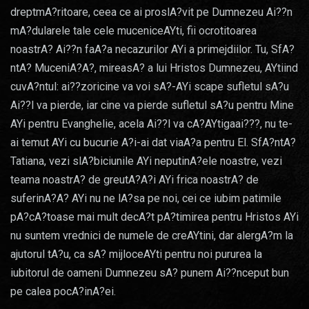
dreptmA?ritoare, ceea ce ai proslA?vit pe Dumnezeu Ai??n
mA?dularele tale cele muceniceAYti, fii ocrotitoarea
noastrA? Ai??n faA?a necazurilor AYi a primejdiilor. Tu, SfA?
ntA? MuceniA?A?, mireasA? a lui Hristos Dumnezeu, AYtiind
cuvA?ntul: ai??zoricine va voi sA?-AYi scape sufletul sA?u
Ai??l va pierde, iar cine va pierde sufletul sA?u pentru Mine
AYi pentru Evanghelie, acela Ai??l va cA?AYtigaai???, nu te-
ai temut AYi cu bucurie A?i-ai dat viaA?a pentru El. SfA?ntA?
Tatiana, vezi slA?biciunile AYi neputinA?ele noastre, vezi
teama noastrA? de greutA?A?i AYi frica noastrA? de
suferinA?A? AYi nu ne lA?sa pe noi, cei ce iubim patimile
pA?cA?toase mai mult decA?t pA?timirea pentru Hristos AYi
nu suntem vrednici de numele de creAYtini, dar alergA?m la
ajutorul tA?u, ca sA? mijloceAYti pentru noi pururea la
iubitorul de oameni Dumnezeu sA? punem Ai??nceput bun
pe calea pocA?inA?ei.