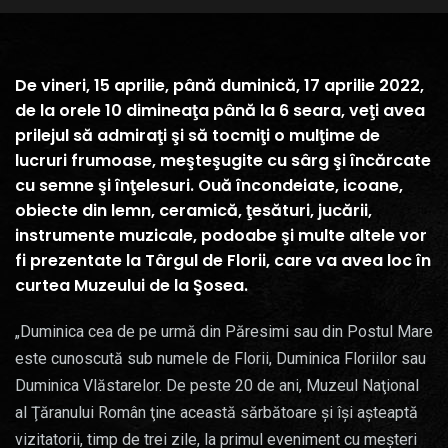
De vineri, 15 aprilie, până duminică, 17 aprilie 2022,
de la orele 10 dimineaţa până la 6 seara, veţi avea
prilejul să admiraţi şi să tocmiţi o mulţime de
lucruri frumoase, meşteşugite cu sârg şi încărcate
cu semne şi înţelesuri. Ouă încondeiate, icoane,
obiecte din lemn, ceramică, ţesături, jucării,
instrumente muzicale, podoabe şi multe altele vor
fi prezentate la Târgul de Florii, care va avea loc în
curtea Muzeului de la Şosea.
„Duminica cea de pe urmă din Păresimi sau din Postul Mare
este cunoscută sub numele de Florii, Duminica Floriilor sau
Duminica Vlăstarelor. De peste 20 de ani, Muzeul Naţional
al Ţăranului Român ţine această sărbătoare şi îşi aşteaptă
vizitatorii, timp de trei zile, la primul eveniment cu meşteri