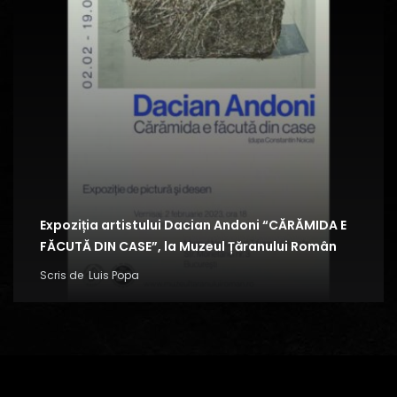
Expoziția artistului Dacian Andoni “CĂRĂMIDA E
FĂCUTĂ DIN CASE”, la Muzeul Țăranului Român
Scris de
Luis Popa