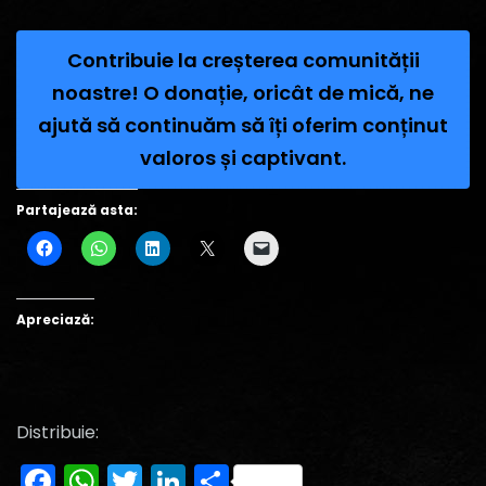
Contribuie la creșterea comunității
noastre! O donație, oricât de mică, ne
ajută să continuăm să îți oferim conținut
valoros și captivant.
Partajează asta:
Apreciază:
Distribuie:
Facebook
WhatsApp
Twitter
LinkedIn
Partajează