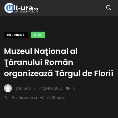
BUCURESTI
ŞTIRI
Muzeul Naţional al
Ţăranului Român
organizează Târgul de Florii
.
Isac Liviu
7 aprilie 2022
0
702 Vizualizari
23
Shares