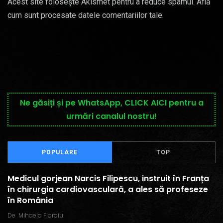
Acest site folosește Akismet pentru a reduce spamul.
Află
cum sunt procesate datele comentariilor tale
.
Ne găsiți și pe WhatsApp, CLICK AICI pentru a
urmări canalul nostru!
POPULARE
TOP
Medicul gorjean Narcis Filipescu, instruit în Franța
în chirurgia cardiovasculară, a ales să profeseze
în România
De
Mihaela Floroiu