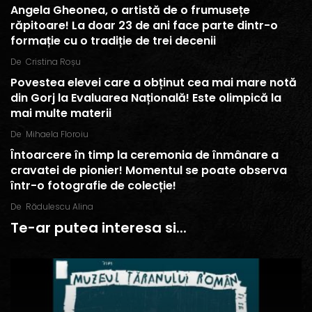
Angela Gheonea, o artistă de o frumusețe
răpitoare! La doar 23 de ani face parte dintr-o
formație cu o tradiție de trei decenii
De
Cristina Roșu
Povestea elevei care a obținut cea mai mare notă
din Gorj la Evaluarea Națională! Este olimpică la
mai multe materii
De
Mihaela Floroiu
Întoarcere în timp la ceremonia de înmânare a
cravatei de pionier! Momentul se poate observa
într-o fotografie de colecție!
De
Rădulescu Alina
Te-ar putea interesa si...