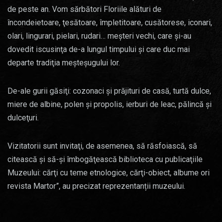
de peste an. Vom sărbători Floriile alături de
încondeietoare, ţesătoare, împletitoare, cusătorese, iconari,
olari, lingurari, pielari, rudari… meşteri vechi, care şi-au
dovedit iscusinţa de-a lungul timpului şi care duc mai
departe tradiţia meşteşugului lor.
De-ale gurii găsiţi: cozonaci şi prăjituri de casă, turtă dulce,
miere de albine, polen şi propolis, ierburi de leac, pălincă şi
dulceţuri.
Vizitatorii sunt invitaţi, de asemenea, să răsfoiască, să
citească şi să-şi îmbogăţească biblioteca cu publicaţiile
Muzeului: cărţi cu teme etnologice, cărţi-obiect, albume ori
revista Martor”, au precizat reprezentanții muzeului.