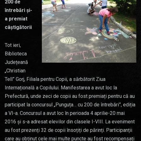
200 de
întrebări și-
a premiat
câștigătorii
Tot ieri,
Biblioteca
Județeană
„Christian
Tell” Gorj, Filiala pentru Copii, a sărbătorit Ziua
Internațională a Copilului. Manifestarea a avut loc la
Prefectură, unde zeci de copii au fost premiați pentru că au
participat la concursul „Punguța… cu 200 de întrebări”, ediția
a VI-a. Concursul a avut loc în perioada 4 aprilie-20 mai
2016 și s-a adresat elevilor din clasele I-VIII. La eveniment
au fost prezenți 32 de copii însoțiți de părinți. Participanții
care au obținut cele mai multe puncte au fost recompensați