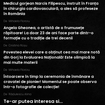
Medicul gorjean Narcis Filipescu, instruit în Franța
în chirurgia cardiovasculară, a ales să profeseze
în România
De
Mihaela Floroiu
Angela Gheonea, o artistă de o frumusețe
răpitoare! La doar 23 de ani face parte dintr-o
formație cu o tradiție de trei decenii
De
Cristina Roșu
Povestea elevei care a obținut cea mai mare notă
din Gorj la Evaluarea Națională! Este olimpică la
mai multe materii
De
Mihaela Floroiu
Întoarcere în timp la ceremonia de înmânare a
cravatei de pionier! Momentul se poate observa
într-o fotografie de colecție!
De
Rădulescu Alina
Te-ar putea interesa si...