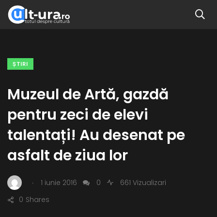
ŞTIRI
Muzeul de Artă, gazdă
pentru zeci de elevi
talentați! Au desenat pe
asfalt de ziua lor
.
1 iunie 2016
0
661 Vizualizari
0
Shares