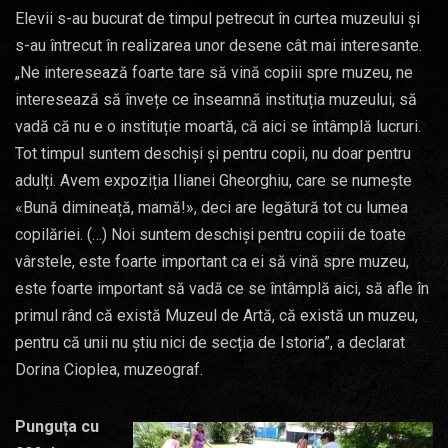
Elevii s-au bucurat de timpul petrecut în curtea muzeului și
s-au întrecut în realizarea unor desene cât mai interesante.
„Ne interesează foarte tare să vină copiii spre muzeu, ne
interesează să învețe ce înseamnă instituția muzeului, să
vadă că nu e o instituție moartă, că aici se întâmplă lucruri.
Tot timpul suntem deschiși și pentru copii, nu doar pentru
adulți. Avem expoziția Ilianei Gheorghiu, care se numește
«Bună dimineață, mamă!», deci are legătură tot cu lumea
copilăriei. (…) Noi suntem deschiși pentru copiii de toate
vârstele, este foarte important ca ei să vină spre muzeu,
este foarte important să vadă ce se întâmplă aici, să afle în
primul rând că există Muzeul de Artă, că există un muzeu,
pentru că unii nu știu nici de secția de Istoria”, a declarat
Dorina Cioplea, muzeograf.
Punguța cu