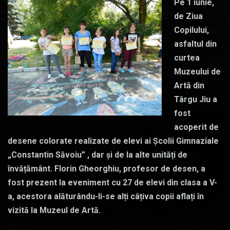
Pe 1 iunie,
de Ziua
Copilului,
asfaltul din
curtea
Muzeului de
Artă din
Târgu Jiu a
fost
acoperit de
desene colorate realizate de elevi ai Școlii Gimnaziale
„Constantin Săvoiu” , dar și de la alte unități de
învățământ. Florin Gheorghiu, profesor de desen, a
fost prezent la eveniment cu 27 de elevi din clasa a V-
a, acestora alăturându-li-se alți câțiva copii aflați în
vizită la Muzeul de Artă.