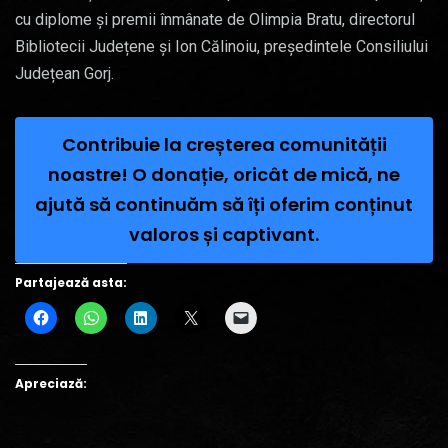
cu diplome și premii înmânate de Olimpia Bratu, directorul
Bibliotecii Județene și Ion Călinoiu, președintele Consiliului
Județean Gorj.
Contribuie la creșterea comunității
noastre! O donație, oricât de mică, ne
ajută să continuăm să îți oferim conținut
valoros și captivant.
Partajează asta:
Apreciază: