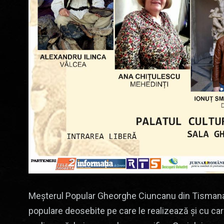
Meșterul Popular Gheorghe Ciuncanu din Tismana
populare deosebite pe care le realizează și cu car