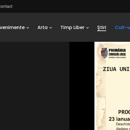
Contact
Evenimente
Arta
Timp Liber
Ştiri
Cult-u