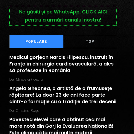
Ne găsiți și pe WhatsApp, CLICK AICI
pentru a urmări canalul nostru!
POPULARE
TOP
Medicul gorjean Narcis Filipescu, instruit în
Franța în chirurgia cardiovasculară, a ales
să profeseze în România
De
Mihaela Floroiu
Angela Gheonea, o artistă de o frumusețe
răpitoare! La doar 23 de ani face parte
dintr-o formație cu o tradiție de trei decenii
De
Cristina Roșu
Povestea elevei care a obținut cea mai
mare notă din Gorj la Evaluarea Națională!
Este olimpică la mai multe materii