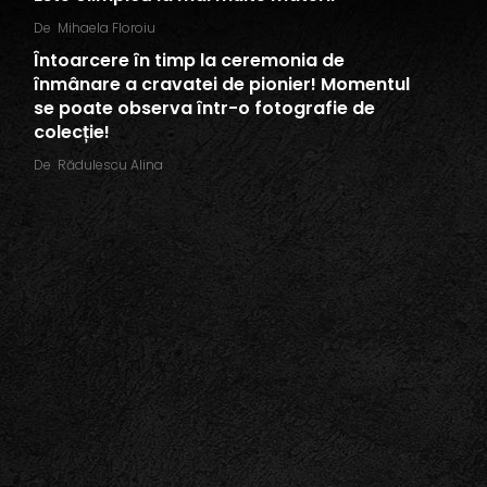
De
Mihaela Floroiu
Întoarcere în timp la ceremonia de
înmânare a cravatei de pionier! Momentul
se poate observa într-o fotografie de
colecție!
De
Rădulescu Alina