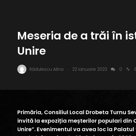
Meseria de a trăi în i
Unire
.
Rădulescu Alina
22 ianuarie 2023
0
8
Primăria, Consiliul Local Drobeta Turnu Sev
invită la expoziția meșterilor populari din 
Unire”. Evenimentul va avea loc la Palatu