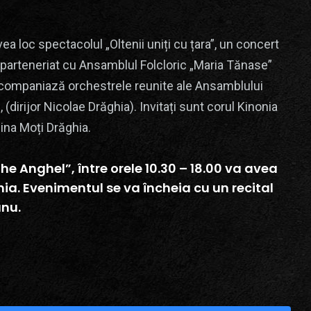
vea loc spectacolul „Oltenii uniți cu țara”, un concert
n parteneriat cu Ansamblul Folcloric „Maria Tănase”
. Acompaniază orchestrele reunite ale Ansamblului
 (dirijor Nicolae Drăghia). Invitați sunt corul Kinonia
Alina Moți Drăghia.
he Anghel”, între orele 10.30 – 18.00 va avea
nia. Evenimentul se va încheia cu un recital
anu.