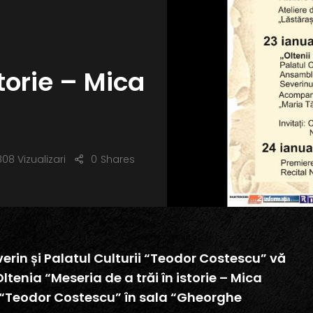
storie – Mica
08 Vizualizari
0
Shares
erin și Palatul Culturii “Teodor Costescu” vă
Oltenia “Meseria de a trăi în istorie – Mica
l “Teodor Costescu” în sala “Gheorghe