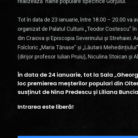
realizează haine populare specifice Gorjului.
Tot în data de 23 ianuarie, între 18.00 – 20.00 va a
organizat de Palatul Culturii „Teodor Costescu” î
din Craiova și Episcopia Severinului și Strehaiei
Folcloric „Maria Tănase” și „Lăutarii Mehedințiului”,
(dirijor profesor Iulian Pruiu), Niculina Stoican și 
În data de 24 ianuarie, tot la Sala „Gheorg
loc premierea meșterilor populari din Olte
susținut de Nina Predescu și Liliana Bunci
Intrarea este liberă!