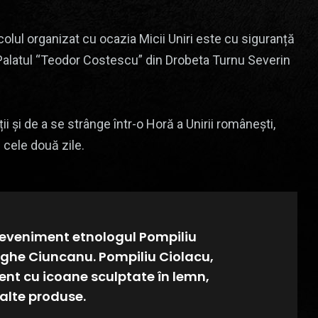
colul organizat cu ocazia Micii Uniri este cu siguranță
la Palatul “Teodor Costescu” din Drobeta Turnu Severin
ții și de a se strânge într-o Horă a Unirii românești,
n cele două zile.
t eveniment etnologul Pompiliu
rghe Ciuncanu. Pompiliu Ciolacu,
nt cu icoane sculptate în lemn,
 alte produse.