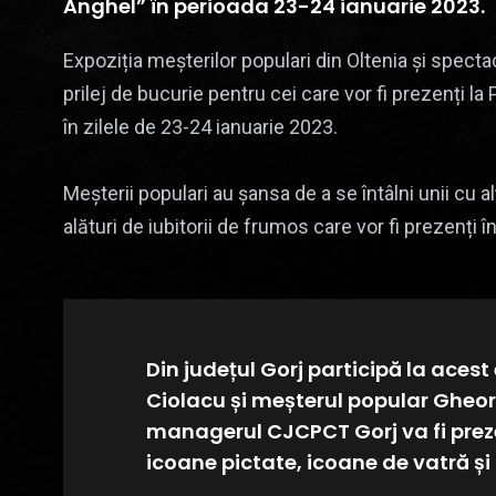
Anghel” în perioada 23-24 ianuarie 2023.
Expoziția meșterilor populari din Oltenia și specta
prilej de bucurie pentru cei care vor fi prezenți 
în zilele de 23-24 ianuarie 2023.
Meșterii populari au șansa de a se întâlni unii cu al
alături de iubitorii de frumos care vor fi prezenți î
Din județul Gorj participă la aces
Ciolacu și meșterul popular Gheo
managerul CJCPCT Gorj va fi preze
icoane pictate, icoane de vatră și