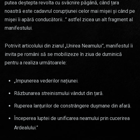
putea deștepta revolta cu svâcnire păgână, când țara
noastră este cadavrul corupțiunei celor mai mișei și când pe
mișei îi apără conducătorii…” astfel zicea un alt fragment al
manifestului.
Potrivit articolului din ziarul „Unirea Neamului”, manifestul îi
invita pe români să se mobilizeze în ziua de duminică
pentru a realiza următoarele:
„Impunerea vederilor națiunei.
Răzbunarea streinismului vândut din țară.
Ruperea lanțurilor de constrângere dușmane din afară.
Începerea luptei de unificarea neamului prin cucerirea
Ardealului.”