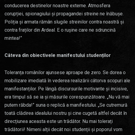
conducerea destinelor noastre externe. Atmosfera
corupției, spionagiului și propagandei streine ne înăbușe.
Poliția și armata rămân slugile streinilor contra noastră și
contra fraților din Ardeal. E o rușine care ne sdruncină
mintea!”
Câteva din obiectivele manifestului studenților
Toleranța românilor ajunsese aproape de zero. Se dorea o
mobilizare imediată în vederea realizării câtorva scopuri ale
manifestanților. Pe lângă discursurile motivante și incisive,
era timpul să se ia și măsurile corespunzătoare. „Nu vă mai
putem răbda!” suna o replică a manifestului. „Se cutremură
toată clădirea idealului nostru și cine cugetă altfel decât în
direcțiunea aceasta este un trădător. Nu mai tolerați
trădătorii! Nimeni alții decât noi studenții și poporul vom