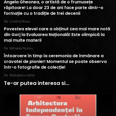
Angela Gheonea, o artistă de o frumusețe
răpitoare! La doar 23 de ani face parte dintr-o
formație cu o tradiție de trei decenii
De
Cristina Roșu
Povestea elevei care a obținut cea mai mare notă
din Gorj la Evaluarea Națională! Este olimpică la
mai multe materii
De
Mihaela Floroiu
Întoarcere în timp la ceremonia de înmânare a
cravatei de pionier! Momentul se poate observa
într-o fotografie de colecție!
De
Rădulescu Alina
Te-ar putea interesa si...