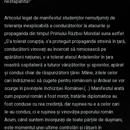
nestăpânită!”
Articolul legat de manifestul studenților nemulțumiți de
toleranța inexplicabilă a conducătorilor la atacurile și
propaganda din timpul Primului Război Mondial suna astfel:
„S’a tolerat corupția, s’a proteguit propaganda streină în țară,
conducătorii vinovați au încercat să nimicească pe
apărătorii națiunei, s-a tolerat atacul Ardelenilor în țara
noastră ospitalieră a tuturor vânzătorilor și spionilor, apărat
și condus chiar de răspunzătorii țărei. Mâne, zilele celor
cari îndrăznesc să cugete pentru românism și Ardeal se vor
scurge în pivinițele închiziției României.(…) Manifestul arată
cum poporul român a fost mințit, tratările diplomatice au
fost conduse cu rea credință; dar rușinea nu e a celor cari
le-au condus, ci e rușinea și vinovăția poporului român.
Acum, când suntem înconjurați de toate părțile de dușmani,
este momentul unei ultime controlări și rățueli în