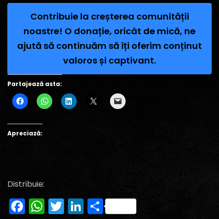
Contribuie la creșterea comunității
noastre! O donație, oricât de mică, ne
ajută să continuăm să îți oferim conținut
valoros și captivant.
Partajează asta:
Apreciază:
Distribuie:
Facebook
WhatsApp
Twitter
LinkedIn
Partajează