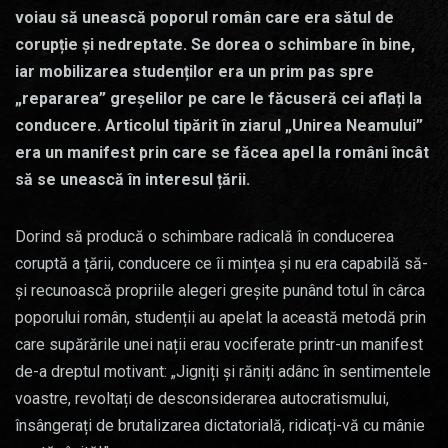
voiau să unească poporul român care era sătul de
corupție și nedreptate. Se dorea o schimbare în bine,
iar mobilizarea studenților era un prim pas spre
„repararea” greșelilor pe care le făcuseră cei aflați la
conducere. Articolul tipărit în ziarul „Unirea Neamului”
era un manifest prin care se făcea apel la români încât
să se unească în interesul țării.
Dorind să producă o schimbare radicală în conducerea
coruptă a țării, conducere ce îi mințea și nu era capabilă să-
și recunoască propriile alegeri greșite punând totul în cârca
poporului român, studenții au apelat la această metodă prin
care supărările unei nații erau vociferate printr-un manifest
de-a dreptul motivant: „Jigniți și răniți adânc în sentimentele
voastre, revoltați de desconsiderarea autocratismului,
însângerați de brutalizarea dictatorială, ridicați-vă cu mânie