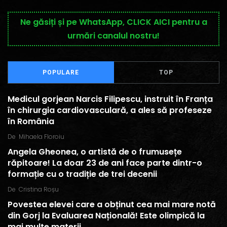
Ne găsiți și pe WhatsApp, CLICK AICI pentru a
urmări canalul nostru!
POPULARE
TOP
Medicul gorjean Narcis Filipescu, instruit în Franța
în chirurgia cardiovasculară, a ales să profeseze
în România
De
Mihaela Floroiu
Angela Gheonea, o artistă de o frumusețe
răpitoare! La doar 23 de ani face parte dintr-o
formație cu o tradiție de trei decenii
De
Cristina Roșu
Povestea elevei care a obținut cea mai mare notă
din Gorj la Evaluarea Națională! Este olimpică la
mai multe materii