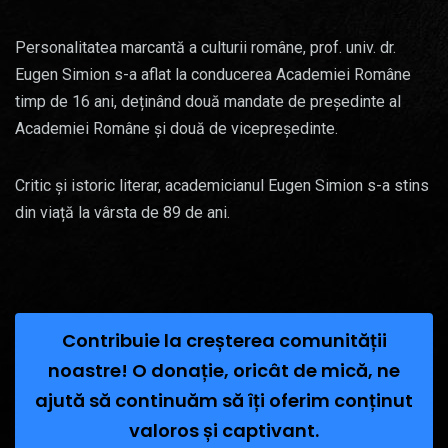
Personalitatea marcantă a culturii române, prof. univ. dr.
Eugen Simion s-a aflat la conducerea Academiei Române
timp de 16 ani, deținând două mandate de președinte al
Academiei Române și două de vicepreședinte.
Critic și istoric literar, academicianul Eugen Simion s-a stins
din viață la vârsta de 89 de ani.
Contribuie la creșterea comunității
noastre! O donație, oricât de mică, ne
ajută să continuăm să îți oferim conținut
valoros și captivant.