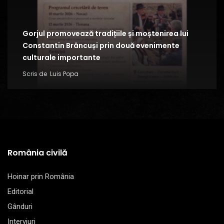
Gorjul promovează tradițiile și moștenirea lui
Constantin Brâncuși prin două evenimente
culturale importante
Scris de
Luis Popa
România civilă
Hoinar prin România
Editorial
Gânduri
Interviuri