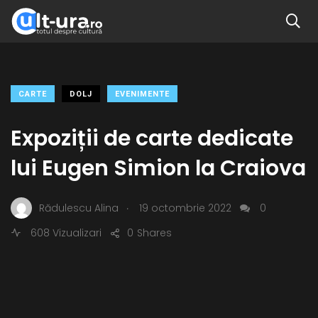
CARTE
DOLJ
EVENIMENTE
Expoziții de carte dedicate
lui Eugen Simion la Craiova
.
Rădulescu Alina
19 octombrie 2022
0
608 Vizualizari
0
Shares