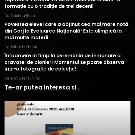
formație cu o tradiție de trei decenii
De
Cristina Roșu
Povestea elevei care a obținut cea mai mare notă
din Gorj la Evaluarea Națională! Este olimpică la
mai multe materii
De
Mihaela Floroiu
Întoarcere în timp la ceremonia de înmânare a
cravatei de pionier! Momentul se poate observa
într-o fotografie de colecție!
De
Rădulescu Alina
Te-ar putea interesa si...