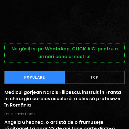
Ne găsiți și pe WhatsApp, CLICK AICI pentru a
urmări canalul nostru!
POPULARE
TOP
Medicul gorjean Narcis Filipescu, instruit în Franța
în chirurgia cardiovasculară, a ales să profeseze
în România
De
Mihaela Floroiu
Angela Gheonea, o artistă de o frumusețe
răpitoare! La doar 23 de ani face parte dintr-o