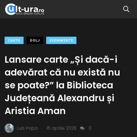
CARTE
DOLJ
EVENIMENTE
Lansare carte „Și dacă-i
adevărat că nu există nu
se poate?” la Biblioteca
Județeană Alexandru și
Aristia Aman
.
Luis Popa
15 aprilie 2026
0