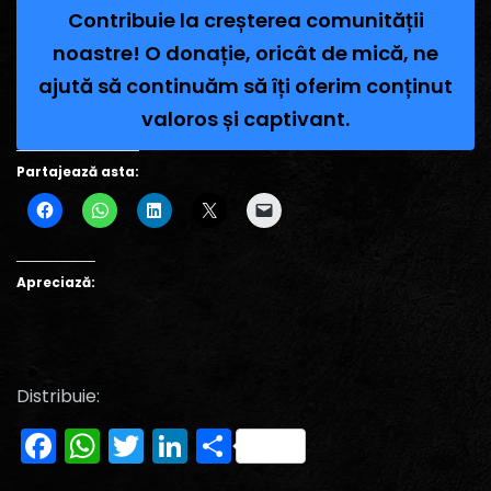
Contribuie la creșterea comunității
noastre! O donație, oricât de mică, ne
ajută să continuăm să îți oferim conținut
valoros și captivant.
Partajează asta:
Apreciază:
Distribuie:
Facebook
WhatsApp
Twitter
LinkedIn
Partajează