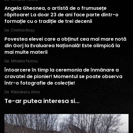
Angela Gheonea, o artistă de o frumusețe
răpitoare! La doar 23 de ani face parte dintr-o
formație cu o tradiție de trei decenii
De
Cristina Roșu
Povestea elevei care a obținut cea mai mare notă
din Gorj la Evaluarea Națională! Este olimpică la
mai multe materii
De
Mihaela Floroiu
Întoarcere în timp la ceremonia de înmânare a
cravatei de pionier! Momentul se poate observa
într-o fotografie de colecție!
De
Rădulescu Alina
Te-ar putea interesa si...