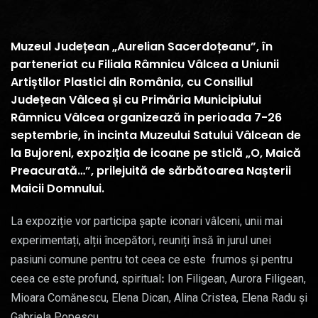
Muzeul Județean „Aurelian Sacerdoțeanu”, în
parteneriat cu Filiala Râmnicu Vâlcea a Uniunii
Artiștilor Plastici din România, cu Consiliul
Județean Vâlcea și cu Primăria Municipiului
Râmnicu Vâlcea organizează în perioada 7-26
septembrie, în incinta Muzeului Satului Vâlcean de
la Bujoreni, expoziția de icoane pe sticlă „O, Maică
Preacurată…”, prilejuită de sărbătoarea Nașterii
Maicii Domnului.
La expoziție vor participa șapte iconari vâlceni, unii mai
experimentați, alții începători, reuniți însă în jurul unei
pasiuni comune pentru tot ceea ce este frumos și pentru
ceea ce este profund, spiritualꓽ Ion Filigean, Aurora Filigean,
Mioara Comănescu, Elena Dican, Alina Cristea, Elena Radu și
Gabriela Popescu.