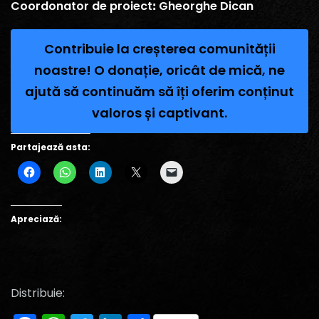
Coordonator de proiectꓽ Gheorghe Dican
Contribuie la creșterea comunității
noastre! O donație, oricât de mică, ne
ajută să continuăm să îți oferim conținut
valoros și captivant.
Partajează asta:
Apreciază:
Distribuie: