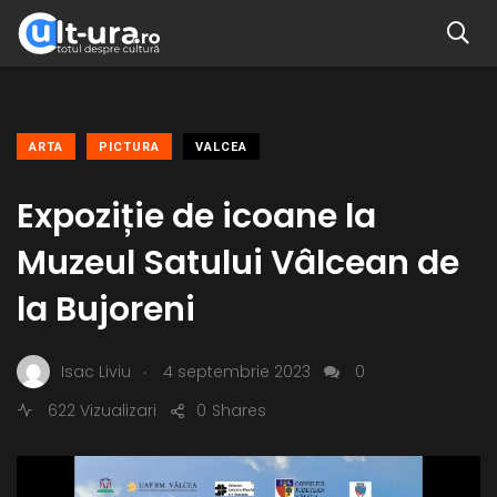
ARTA
PICTURA
VALCEA
Expoziție de icoane la
Muzeul Satului Vâlcean de
la Bujoreni
.
Isac Liviu
4 septembrie 2023
0
622 Vizualizari
0
Shares