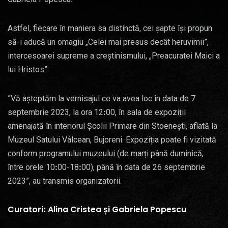
Astfel, fiecare în maniera sa distinctă, cei șapte își propun
să-i aducă un omagiu „Celei mai presus decât heruvimii”,
intercesoarei supreme a creștinismului, „Preacuratei Maici a
lui Hristos”.
”Vă așteptăm la vernisajul ce va avea loc în data de 7
septembrie 2023, la ora 12ꓽ00, în sala de expoziții
amenajată în interiorul Școlii Primare din Stoenești, aflată la
Muzeul Satului Vâlcean, Bujoreni. Expoziția poate fi vizitată
conform programului muzeului (de marți până duminică,
între orele 10ꓽ00-18ꓽ00), până în data de 26 septembrie
2023”, au transmis organizatorii.
Curatoriꓽ Alina Cristea și Gabriela Popescu