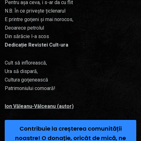
Pentru așa ceva, i s-ar da cu flit
N.B. În ce privește țiclenarul
E printre gorjeni și mai norocos,
Deoarece petrolul
Din sărăcie l-a scos
Dedicație Revistei Cult-ura
Cult să inflorească,
Ura să dispară,
Cultura gorjenească
Patrimoniului comoară!
Ion Văleanu-Vâlceanu (autor)
Contribuie la creșterea comunității
noastre! O donație, oricât de mică, ne