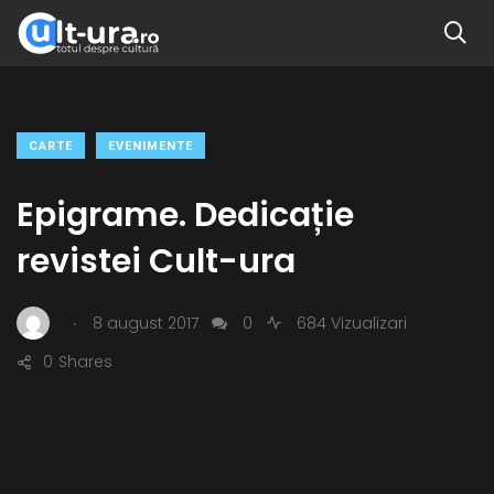
CARTE
EVENIMENTE
Epigrame. Dedicație
revistei Cult-ura
.
8 august 2017
0
684 Vizualizari
0
Shares