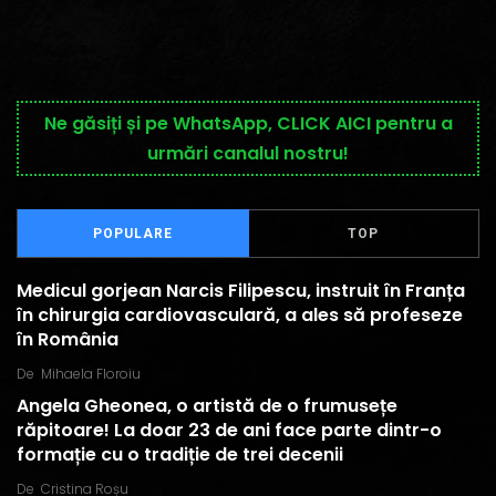
Ne găsiți și pe WhatsApp, CLICK AICI pentru a
urmări canalul nostru!
POPULARE
TOP
Medicul gorjean Narcis Filipescu, instruit în Franța
în chirurgia cardiovasculară, a ales să profeseze
în România
De
Mihaela Floroiu
Angela Gheonea, o artistă de o frumusețe
răpitoare! La doar 23 de ani face parte dintr-o
formație cu o tradiție de trei decenii
De
Cristina Roșu