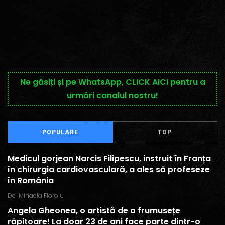
Ne găsiți și pe WhatsApp, CLICK AICI pentru a
urmări canalul nostru!
POPULARE
TOP
Medicul gorjean Narcis Filipescu, instruit în Franța
în chirurgia cardiovasculară, a ales să profeseze
în România
De
Mihaela Floroiu
Angela Gheonea, o artistă de o frumusețe
răpitoare! La doar 23 de ani face parte dintr-o