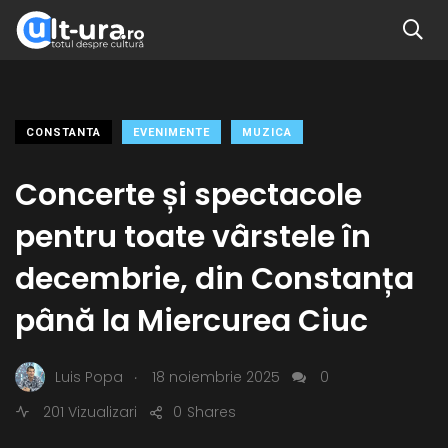
CONSTANTA
EVENIMENTE
MUZICA
Concerte și spectacole
pentru toate vârstele în
decembrie, din Constanța
până la Miercurea Ciuc
.
Luis Popa
18 noiembrie 2025
0
201 Vizualizari
0
Shares