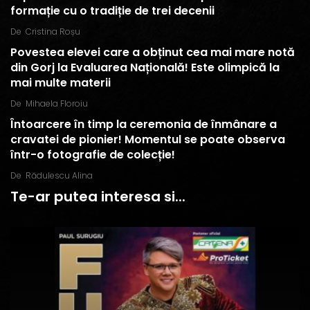
formație cu o tradiție de trei decenii
De
Cristina Roșu
Povestea elevei care a obținut cea mai mare notă
din Gorj la Evaluarea Națională! Este olimpică la
mai multe materii
De
Mihaela Floroiu
Întoarcere în timp la ceremonia de înmânare a
cravatei de pionier! Momentul se poate observa
într-o fotografie de colecție!
De
Rădulescu Alina
Te-ar putea interesa si...