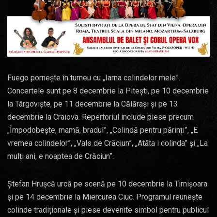
Fuego pornește în turneu cu „Iarna colindelor mele”.
Concertele sunt pe 8 decembrie la Pitești, pe 10 decembrie
la Târgoviște, pe 11 decembrie la Călărași și pe 13
decembrie la Craiova. Repertoriul include piese precum
„Împodobește, mamă, bradul”, „Colindă pentru părinți”, „E
vremea colindelor”, „Vals de Crăciun”, „Atâta i colinda” și „La
mulți ani, e noaptea de Crăciun”.
Ștefan Hrușcă urcă pe scenă pe 10 decembrie la Timișoara
și pe 14 decembrie la Miercurea Ciuc. Programul reunește
colinde tradiționale și piese devenite simbol pentru publicul