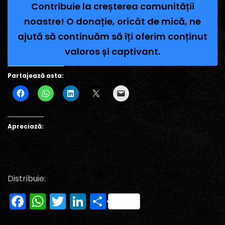
Contribuie la creșterea comunității
noastre! O donație, oricât de mică, ne
ajută să continuăm să îți oferim conținut
valoros și captivant.
Partajează asta:
Apreciază:
Distribuie:
Facebook
WhatsApp
Twitter
LinkedIn
Partajează