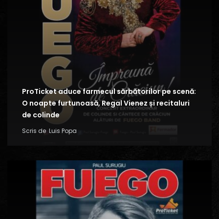
ProTicket aduce farmecul sărbătorilor pe scenă:
O noapte furtunoasă, Regal Vienez și recitaluri
de colinde
Scris de
Luis Popa