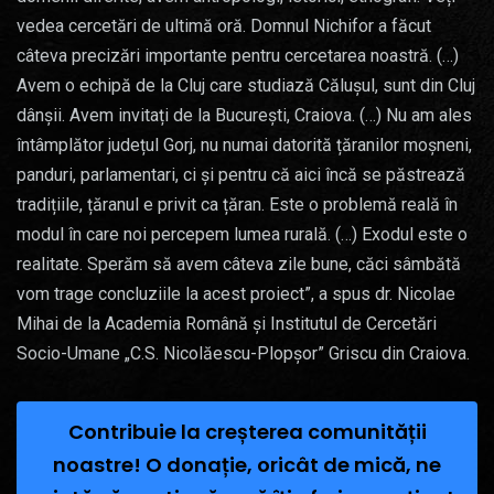
vedea cercetări de ultimă oră. Domnul Nichifor a făcut
câteva precizări importante pentru cercetarea noastră. (…)
Avem o echipă de la Cluj care studiază Călușul, sunt din Cluj
dânșii. Avem invitați de la București, Craiova. (…) Nu am ales
întâmplător județul Gorj, nu numai datorită țăranilor moșneni,
panduri, parlamentari, ci și pentru că aici încă se păstrează
tradițiile, țăranul e privit ca țăran. Este o problemă reală în
modul în care noi percepem lumea rurală. (…) Exodul este o
realitate. Sperăm să avem câteva zile bune, căci sâmbătă
vom trage concluziile la acest proiect”, a spus dr. Nicolae
Mihai de la Academia Română și Institutul de Cercetări
Socio-Umane „C.S. Nicolăescu-Plopșor” Griscu din Craiova.
Contribuie la creșterea comunității
noastre! O donație, oricât de mică, ne