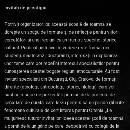
Invitați de prestigiu
Potrivit organizatorilor, această școală de toamnă se
dorește un spațiu de formare și de reflecție pentru viitorii
cercetători ai unei regiuni cu un frumos specific istorico-
cultural. Publicul țintă avut în vedere este format din
studenți, masteranzi, doctoranzi, interesați în explorarea
unor teme care pot redefini interesul specialiștilor pentru
cunoașterea acestei bogate regiuni etnoculturale. Au fost
invitați specialiști din București, Cluj, Craiova, de formații
diferite (etnologi, antropologi, istorici, filologi), care vor
susține o serie de prezentări pornind de la proiecte de
cercetare de durată, care le-au permis să surprindă diferite
fenomene culturale de cert interes pentru Oltenia. „Le
mulțumesc tuturor invitaților. Ideea acestei școli de toamnă
a pornit de la un gând pe care, deopotrivă cu colegii de la