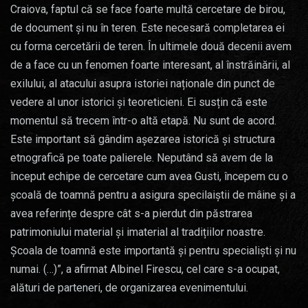
Craiova, faptul că se face foarte multă cercetare de birou,
de document și nu în teren. Este necesară completarea ei
cu forma cercetării de teren. În ultimele două decenii avem
de a face cu un fenomen foarte interesant, al înstrăinării, al
exilului, al atacului asupra istoriei naționale din punct de
vedere al unor istorici și teoreticieni. Ei susțin că este
momentul să trecem într-o altă etapă. Nu sunt de acord.
Este important să gândim așezarea istorică și structura
etnografică pe toate palierele. Neputând să avem de la
început echipe de cercetare cum avea Gusti, începem cu o
școală de toamnă pentru a asigura specilaiștii de mâine și a
avea referințe despre cât s-a pierdut din păstrarea
patrimoniului material și imaterial al tradițiilor noastre.
Școala de toamnă este importantă și pentru specialiști și nu
numai. (…)”, a afirmat Albinel Firescu, cel care s-a ocupat,
alături de parteneri, de organizarea evenimentului.