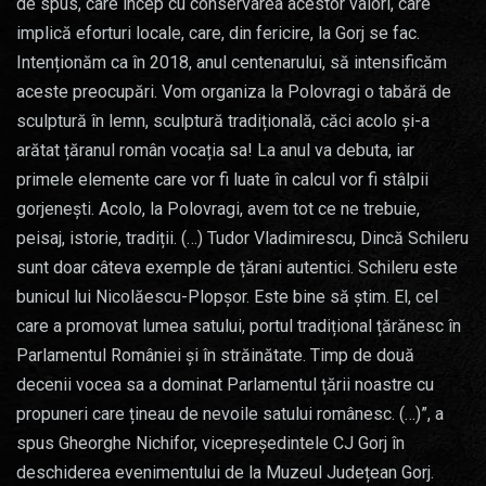
de spus, care încep cu conservarea acestor valori, care
implică eforturi locale, care, din fericire, la Gorj se fac.
Intenționăm ca în 2018, anul centenarului, să intensificăm
aceste preocupări. Vom organiza la Polovragi o tabără de
sculptură în lemn, sculptură tradițională, căci acolo și-a
arătat țăranul român vocația sa! La anul va debuta, iar
primele elemente care vor fi luate în calcul vor fi stâlpii
gorjenești. Acolo, la Polovragi, avem tot ce ne trebuie,
peisaj, istorie, tradiții. (…) Tudor Vladimirescu, Dincă Schileru
sunt doar câteva exemple de țărani autentici. Schileru este
bunicul lui Nicolăescu-Plopșor. Este bine să știm. El, cel
care a promovat lumea satului, portul tradițional țărănesc în
Parlamentul României și în străinătate. Timp de două
decenii vocea sa a dominat Parlamentul țării noastre cu
propuneri care țineau de nevoile satului românesc. (…)”, a
spus Gheorghe Nichifor, vicepreședintele CJ Gorj în
deschiderea evenimentului de la Muzeul Județean Gorj.