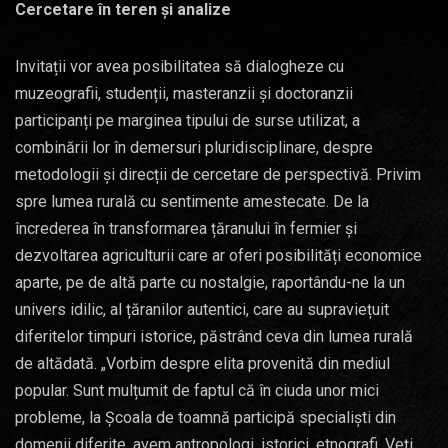
Cercetare în teren și analize
Invitații vor avea posibilitatea să dialogheze cu
muzeografii, studenții, masteranzii și doctoranzii
participanți pe marginea tipului de surse utilizat, a
combinării lor în demersuri pluridisciplinare, despre
metodologii și direcții de cercetare de perspectivă. Privim
spre lumea rurală cu sentimente amestecate. De la
încrederea în transformarea țăranului în fermier și
dezvoltarea agriculturii care ar oferi posibilități economice
aparte, pe de altă parte cu nostalgie, raportându-ne la un
univers idilic, al țăranilor autentici, care au supraviețuit
diferitelor timpuri istorice, păstrând ceva din lumea rurală
de altădată. „Vorbim despre elita provenită din mediul
popular. Sunt mulțumit de faptul că în ciuda unor mici
probleme, la Școala de toamnă participă specialiști din
domenii diferite, avem antropologi, istorici, etnografi. Veți