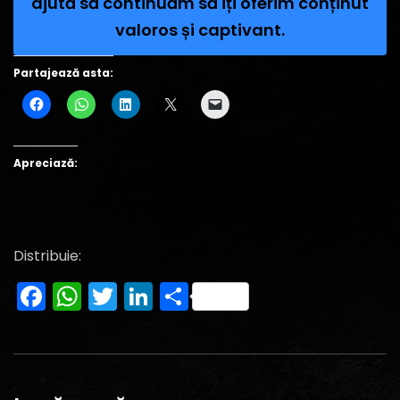
ajută să continuăm să îți oferim conținut
valoros și captivant.
Partajează asta:
Apreciază:
Distribuie:
Facebook
WhatsApp
Twitter
LinkedIn
Partajează