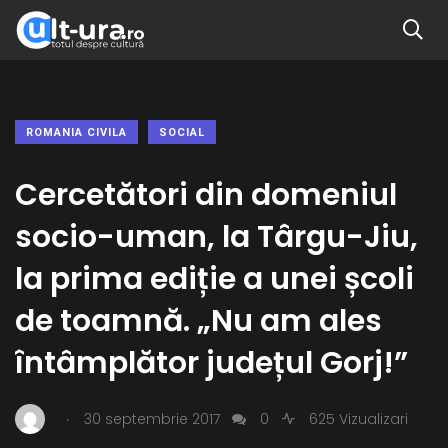
ROMANIA CIVILA
SOCIAL
Cercetători din domeniul
socio-uman, la Târgu-Jiu,
la prima ediție a unei școli
de toamnă. „Nu am ales
întâmplător județul Gorj!”
.
30 septembrie 2017
0
625 Vizualizari