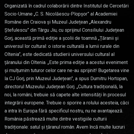
Organizată în cadrul colaborării dintre Institutul de Cercetări
Socio-Umane „C. S. Nicolăescu-Plopşor” al Academiei
Române din Craiova şi Muzeul Județean „Alexandru
Ștefulescu” din Târgu Jiu, cu sprijinul Consiliului Județean
Gorj, această primă ediție a școlii de toamnă „Țăranii și
universul lor cultural: o istorie culturală a lumii rurale din
Oltenia”, este dedicată studierii universului cultural al
țăranului din Oltenia. „Este prima ediție a acestui eveniment
și mulțumim tuturor celor care ne-au sprijinit! Bugetarea vine
la CJ Gorj, prin Muzeul Județean”, a spus Dumitru Hortopan,
directorul Muzeului Județean Gorj. „Cultura tradițională, la
noi, la români, trebuie să capete alte intensități în procesul
integrării europene. Trebuie o sporire a rolului acesteia, căci
a intra în Europa fără specificul nostru, nu ne avantajează.
România păstrează multe dintre vestigiile culturii
tradiționale: satul și țăranul român. Avem încă multe lucruri