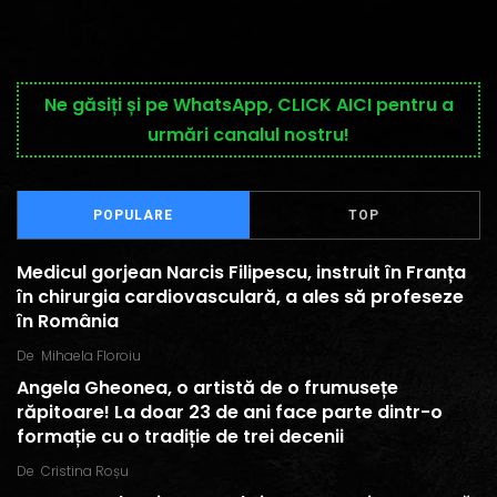
Ne găsiți și pe WhatsApp, CLICK AICI pentru a
urmări canalul nostru!
POPULARE
TOP
Medicul gorjean Narcis Filipescu, instruit în Franța
în chirurgia cardiovasculară, a ales să profeseze
în România
De
Mihaela Floroiu
Angela Gheonea, o artistă de o frumusețe
răpitoare! La doar 23 de ani face parte dintr-o
formație cu o tradiție de trei decenii
De
Cristina Roșu