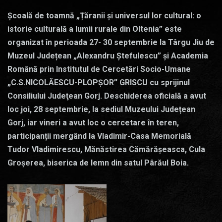
Școală de toamnă „Țăranii și universul lor cultural: o
istorie culturală a lumii rurale din Oltenia” este
organizat în perioada 27- 30 septembrie la Târgu Jiu de
Muzeul Județean „Alexandru Ștefulescu” și Academia
Română prin Institutul de Cercetări Socio-Umane
„C.S.NICOLĂESCU-PLOPŞOR” GRISCU cu sprijinul
Consiliului Judeţean Gorj. Deschiderea oficială a avut
loc joi, 28 septembrie, la sediul Muzeului Județean
Gorj, iar vineri a avut loc o cercetare în teren,
participanții mergând la Vladimir-Casa Memorială
Tudor Vladimirescu, Mănăstirea Cămărășeasca, Cula
Groșerea, biserica de lemn din satul Pârăul Boia.