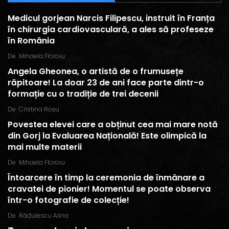
Medicul gorjean Narcis Filipescu, instruit în Franța
în chirurgia cardiovasculară, a ales să profeseze
în România
De
Mihaela Floroiu
Angela Gheonea, o artistă de o frumusețe
răpitoare! La doar 23 de ani face parte dintr-o
formație cu o tradiție de trei decenii
De
Cristina Roșu
Povestea elevei care a obținut cea mai mare notă
din Gorj la Evaluarea Națională! Este olimpică la
mai multe materii
De
Mihaela Floroiu
Întoarcere în timp la ceremonia de înmânare a
cravatei de pionier! Momentul se poate observa
într-o fotografie de colecție!
De
Rădulescu Alina