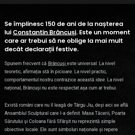
Se împlinesc 150 de ani de la nașterea
lui
Constantin Brâncuși
. Este un moment
care ar trebui să ne oblige la mai mult
decât declarații festive.
Spunem frecvent că
Brâncuși
este universal. La nivel
teoretic, afirmația stă în picioare. La nivel practic,
comportamentul nostru contrazice această idee. La nivel
național, Brâncuși nu este respectat așa cum ar trebui.
Există români care nu îl leagă de Târgu Jiu, deși aici se află
Ansamblul Sculptural care l-a definit. Masa Tăcerii, Poarta
Sărutului și Coloana fără Sfârșit nu reprezintă simple
obiective locale. Ele sunt simboluri naționale și repere