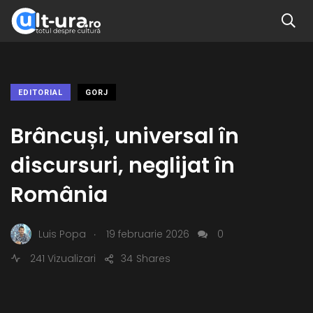
EDITORIAL
GORJ
Brâncuși, universal în
discursuri, neglijat în
România
.
Luis Popa
19 februarie 2026
0
241 Vizualizari
34
Shares