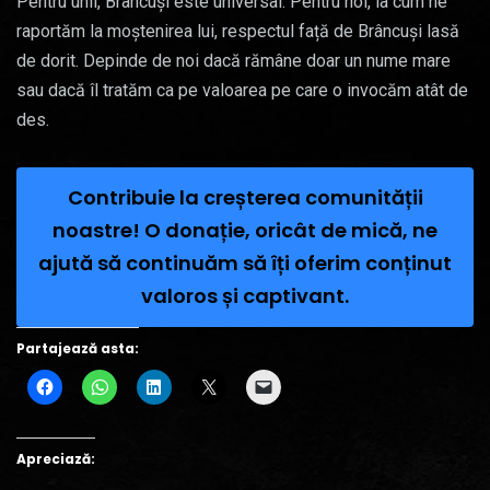
Pentru unii, Brâncuși este universal. Pentru noi, la cum ne
raportăm la moștenirea lui, respectul față de Brâncuși lasă
de dorit. Depinde de noi dacă rămâne doar un nume mare
sau dacă îl tratăm ca pe valoarea pe care o invocăm atât de
des.
Contribuie la creșterea comunității
noastre! O donație, oricât de mică, ne
ajută să continuăm să îți oferim conținut
valoros și captivant.
Partajează asta:
Apreciază: