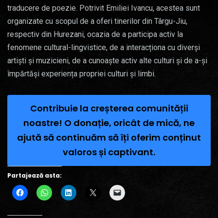
traducere de poezie. Potrivit Emiliei Ivancu, acestea sunt
organizate cu scopul de a oferi tinerilor din Târgu-Jiu,
respectiv din Hurezani, ocazia de a participa activ la
fenomene cultural-lingvistice, de a interacționa cu diverși
artiști și muzicieni, de a cunoaște activ alte culturi și de a-și
împărtăși experiența propriei culturi și limbi.
Contribuie la creșterea comunității
noastre! O donație, oricât de mică, ne
ajută să continuăm să îți oferim conținut
valoros și captivant.
Partajează asta: