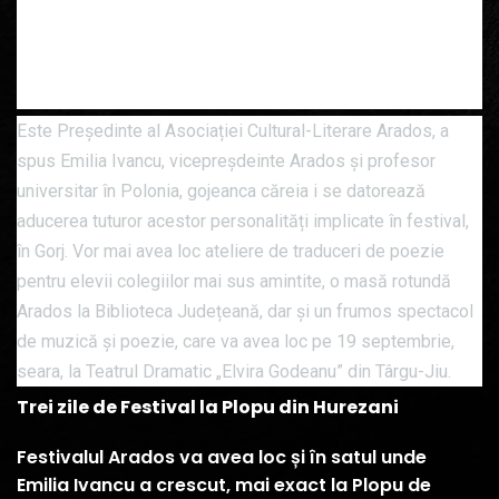
Americii, lansând volumul The Crooked Road
(Cărarea șerpuită) – dedicat revoltei irlandezilor
din aprilie 1916. A fondat Academia Europeană de
Celtologie.
Este Președinte al Asociației Cultural-Literare Arados, a
spus Emilia Ivancu, vicepreșdeinte Arados și profesor
universitar în Polonia, gojeanca căreia i se datorează
aducerea tuturor acestor personalități implicate în festival,
în Gorj. Vor mai avea loc ateliere de traduceri de poezie
pentru elevii colegiilor mai sus amintite, o masă rotundă
Arados la Biblioteca Județeană, dar și un frumos spectacol
de muzică și poezie, care va avea loc pe 19 septembrie,
seara, la Teatrul Dramatic „Elvira Godeanu” din Târgu-Jiu.
Trei zile de Festival la Plopu din Hurezani
Festivalul Arados va avea loc și în satul unde
Emilia Ivancu a crescut, mai exact la Plopu de