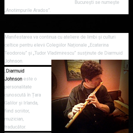
București se numește
„Anotimpurile Arados”.
Manifestarea va continua cu ateliere de limbi și culturi
celtice pentru elevii Colegiilor Naționale „Ecaterina
Teodoroiu” și „Tudor Vladimirescu” susținute de Diarmuid
Johnson.
„
Diarmuid
Johnson
este o
personalitate
cunoscută în Țara
Galilor și Irlanda,
fiind scriitor,
muzician,
traducător.