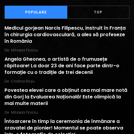
POPULARE
TOP
Medicul gorjean Narcis Filipescu, instruit în Franța
în chirurgia cardiovasculară, a ales să profeseze
în România
De
Mihaela Floroiu
Angela Gheonea, o artistă de o frumusețe
răpitoare! La doar 23 de ani face parte dintr-o
formație cu o tradiție de trei decenii
De
Cristina Roșu
Povestea elevei care a obținut cea mai mare notă
din Gorj la Evaluarea Națională! Este olimpică la
mai multe materii
De
Mihaela Floroiu
Întoarcere în timp la ceremonia de înmânare a
cravatei de pionier! Momentul se poate observa