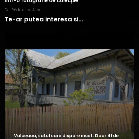
într-o fotografie de colecție!
De
Rădulescu Alina
Te-ar putea interesa si...
Vâlceaua, satul care dispare încet. Doar 41 de