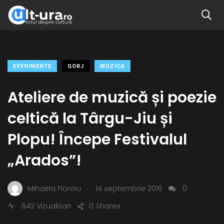
EVENIMENTE
GORJ
MUZICA
Ateliere de muzică și poezie
celtică la Târgu-Jiu și
Plopu! Începe Festivalul
„Arados”!
.
Mihaela Floroiu
14 septembrie 2016
0
642 Vizualizari
0
Shares