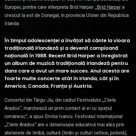
Europei, printre care interpreta Brid Harper. „
Bríd Harper
a
crescut la est de Donegal, în provincia Ulster din Republica
Irlanda.
În timpul adolescenței a învățat să cânte la vioara
tradițională irlandeză și a devenit campioană
națională în 1988. Recent Brid Harper a înregistrat
un album de muzică tradițională irlandeză pentru
dans care a avut un mare succes. Anul acesta are
foarte multe concerte atât în Irlanda, cât și în
America, Canada, Franța și Austria.
Concertul din Târgu-Jiu, din cadrul Festivalului „Zilele
Arados”, marchează un prim contact al ei cu spațiul
românesc”, a spus Emilia Ivancu. Festivalul Internațional
„Zilele Arados” are o dimensiune educativă mai ales prin
atelierele de limbă, cultură (limbi și culturi celtice, polonă),