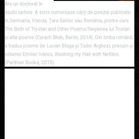
Are un doctorat în
studii celtice. A scris numeroase cărți de poezie publicate
în Germania, Irlanda, Țara Galilor sau România, printre care
The Birth of Trystan and Other Poems/Nașterea lui Tristan
și alte poeme (Curach Bhán, Berlin, 2014). Din limba română,
a tradus poeme de Lucian Blaga și Tudor Arghezi, precum și
volumul Emiliei Ivancu, Washing my Hair with Nettles,
(Parthian Books, 2015).
Printre publicații se mai află cartea Tro ar Fyd
(Gomer, 2013), o carte de eseuri de călătorie și
reportaj din Europa de est și nu numai. Volumul Pen
and Plough (Peniță și plug) (Țara Galilor, 2016),
aflat în curs de publicare, descrie schimbările
culturale din zona rurală a Țării Galilor din secolul
al XX-lea și include și spațiul românesc marcat de
prezența lui Lucian Blaga. În anul 2016 a făcut un
turneu de muzică și poezie în Statele Unite ale