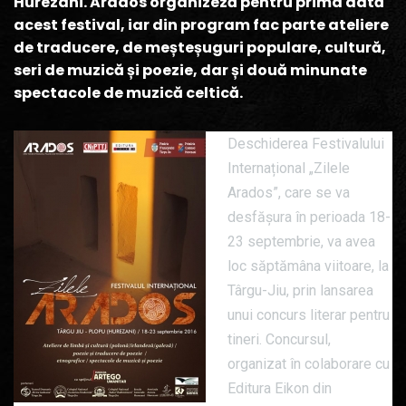
Hurezani. Arados organizeză pentru prima dată
acest festival, iar din program fac parte ateliere
de traducere, de meșteșuguri populare, cultură,
seri de muzică și poezie, dar și două minunate
spectacole de muzică celtică.
Deschiderea Festivalului
Internațional „Zilele
Arados”, care se va
desfășura în perioada 18-
23 septembrie, va avea
loc săptămâna viitoare, la
Târgu-Jiu, prin lansarea
unui concurs literar pentru
tineri. Concursul,
organizat în colaborare cu
Editura Eikon din