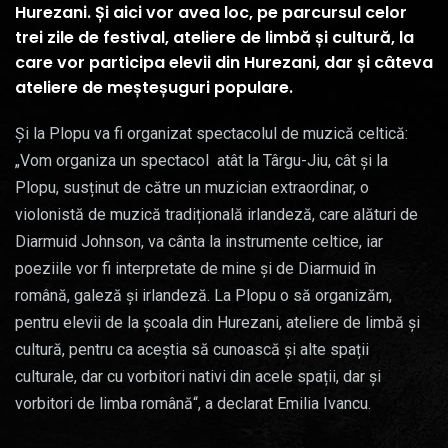
Hurezani. Și aici vor avea loc, pe parcursul celor
trei zile de festival, ateliere de limbă și cultură, la
care vor participa elevii din Hurezani, dar și câteva
ateliere de meșteșuguri populare.
Și la Plopu va fi organizat spectacolul de muzică celtică:
„Vom organiza un spectacol atât la Târgu-Jiu, cât și la
Plopu, susținut de către un muzician extraordinar, o
violonistă de muzică tradițională irlandeză, care alături de
Diarmuid Johnson, va cânta la instrumente celtice, iar
poeziile vor fi interpretate de mine și de Diarmuid în
română, galeză și irlandeză. La Plopu o să organizăm,
pentru elevii de la școala din Hurezani, ateliere de limbă și
cultură, pentru ca aceștia să cunoască și alte spații
culturale, dar cu vorbitori nativi din acele spații, dar și
vorbitori de limba română“, a declarat Emilia Ivancu.