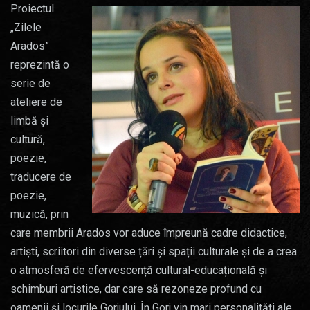
Proiectul
„Zilele
Arados”
reprezintă o
serie de
ateliere de
limbă și
cultură,
poezie,
traducere de
poezie,
muzică, prin
care membrii Arados vor aduce împreună cadre didactice,
artiști, scriitori din diverse țări și spații culturale și de a crea
o atmosferă de efervescență cultural-educațională și
schimburi artistice, dar care să rezoneze profund cu
oamenii și locurile Gorjului. În Gorj vin mari personalități ale