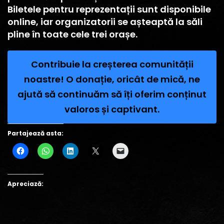
Biletele pentru reprezentații sunt disponibile
online, iar organizatorii se așteaptă la săli
pline în toate cele trei orașe.
Contribuie la creșterea comunității
noastre! O donație, oricât de mică, ne
ajută să continuăm să îți oferim conținut
valoros și captivant.
Partajează asta:
Apreciază: