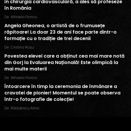
în chirurgia cardiovasculară, a ales să profeseze
în România
De
Mihaela Floroiu
Angela Gheonea, o artistă de o frumusețe
răpitoare! La doar 23 de ani face parte dintr-o
formație cu o tradiție de trei decenii
De
Cristina Roșu
Povestea elevei care a obținut cea mai mare notă
din Gorj la Evaluarea Națională! Este olimpică la
mai multe materii
De
Mihaela Floroiu
Întoarcere în timp la ceremonia de înmânare a
cravatei de pionier! Momentul se poate observa
într-o fotografie de colecție!
De
Rădulescu Alina