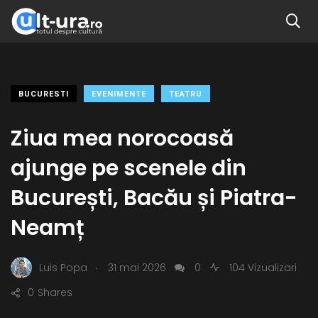
BUCURESTI
EVENIMENTE
TEATRU
Ziua mea norocoasă
ajunge pe scenele din
București, Bacău și Piatra-
Neamț
.
Luis Popa
31 mai 2026
0
104 Vizualizari
0
Shares