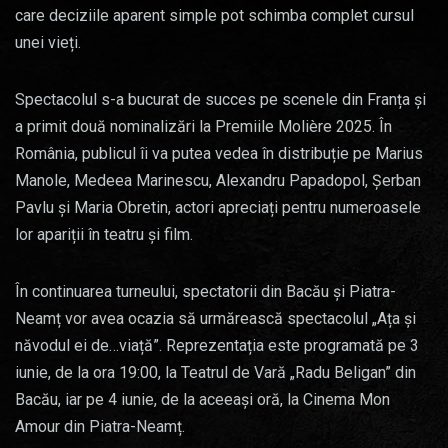
care deciziile aparent simple pot schimba complet cursul
unei vieți.
Spectacolul s-a bucurat de succes pe scenele din Franța și
a primit două nominalizări la Premiile Molière 2025. În
România, publicul îi va putea vedea în distribuție pe Marius
Manole, Medeea Marinescu, Alexandru Papadopol, Șerban
Pavlu și Maria Obretin, actori apreciați pentru numeroasele
lor apariții în teatru și film.
În continuarea turneului, spectatorii din Bacău și Piatra-
Neamț vor avea ocazia să urmărească spectacolul „Ața și
năvodul ei de…viață”. Reprezentația este programată pe 3
iunie, de la ora 19:00, la Teatrul de Vară „Radu Beligan” din
Bacău, iar pe 4 iunie, de la aceeași oră, la Cinema Mon
Amour din Piatra-Neamț.