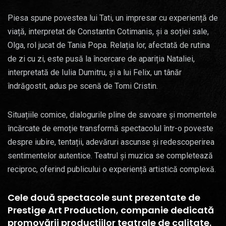
Piesa spune povestea lui Tati, un impresar cu experiență de
viață, interpretat de Constantin Cotimanis, și a soției sale,
Olga, rol jucat de Tania Popa. Relația lor, afectată de rutina
de zi cu zi, este pusă la încercare de apariția Nataliei,
interpretată de Iulia Dumitru, și a lui Felix, un tânăr
îndrăgostit, adus pe scenă de Tomi Cristin.
Situațiile comice, dialogurile pline de savoare și momentele
încărcate de emoție transformă spectacolul într-o poveste
despre iubire, tentații, adevăruri ascunse și redescoperirea
sentimentelor autentice. Teatrul și muzica se completează
reciproc, oferind publicului o experiență artistică complexă.
Cele două spectacole sunt prezentate de
Prestige Art Production, companie dedicată
promovării producțiilor teatrale de calitate.