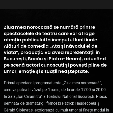
Ziua mea norocoasă se numără printre
spectacolele de teatru care vor atrage
atenția publicului la începutul lunii iunie.
Alături de comedia „Ața și năvodul ei de…
viață”, producția va avea reprezentații în
București, Bacău și Piatra-Neamț, aducând
pe scenă actori cunoscuți și povești pline de
umor, emoție și situații neașteptate.
Primul spectacol programat este „Ziua mea norocoasă”,
care va putea fi văzut pe 1 iunie, de la orele 17:00 și 20:00,
la Sala „Ion Caramitru” a
Teatrului Național București
. Piesa,
semnată de dramaturgii francezi Patrick Haudecoeur și
Gérald Sibleyras, explorează cu mult umor și finețe modul în