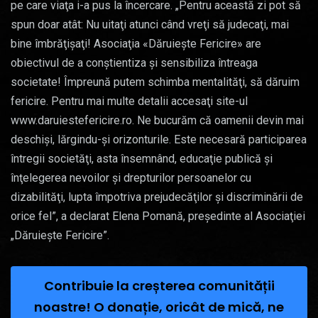
pe care viaţa i-a pus la încercare. „Pentru această zi pot să
spun doar atât: Nu uitaţi atunci când vreţi să judecaţi, mai
bine îmbrăţişaţi! Asociaţia «Dăruieşte Fericire» are
obiectivul de a conştientiza şi sensibiliza întreaga
societate! Împreună putem schimba mentalităţi, să dăruim
fericire. Pentru mai multe detalii accesaţi site-ul
www.daruiestefericire.ro. Ne bucurăm că oamenii devin mai
deschiși, lărgindu-şi orizonturile. Este necesară participarea
întregii societăţi, asta însemnând, educaţie publică şi
înţelegerea nevoilor şi drepturilor persoanelor cu
dizabilităţi, lupta împotriva prejudecăţilor şi discriminării de
orice fel”, a declarat Elena Pomană, preşedinte al Asociaţiei
„Dăruieşte Fericire”.
Contribuie la creșterea comunității
noastre! O donație, oricât de mică, ne