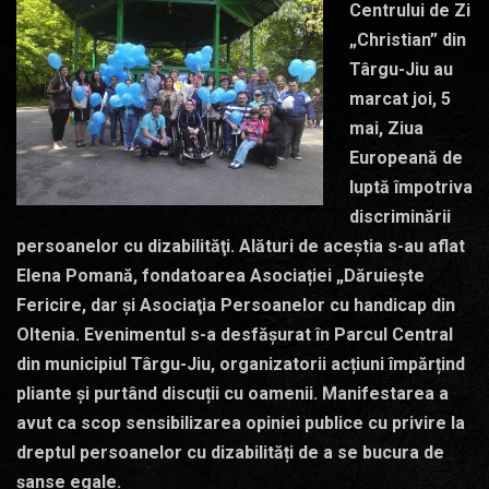
Centrului de Zi
„Christian” din
Târgu-Jiu au
marcat joi, 5
mai, Ziua
Europeană de
luptă împotriva
discriminării
persoanelor cu dizabilităţi. Alături de aceștia s-au aflat
Elena Pomană, fondatoarea Asociației „Dăruiește
Fericire, dar și Asociaţia Persoanelor cu handicap din
Oltenia. Evenimentul s-a desfășurat în Parcul Central
din municipiul Târgu-Jiu, organizatorii acțiuni împărțind
pliante și purtând discuții cu oamenii. Manifestarea a
avut ca scop sensibilizarea opiniei publice cu privire la
dreptul persoanelor cu dizabilități de a se bucura de
șanse egale.