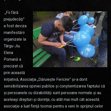
„Fii fără
prejudecăţi”
a fost deviza
manifestării
organizate la
Târgu-Jiu.
Elena
Pomană a
precizat că
prin această
iniţiativă, Asociaţia „Dăruieşte Fericire” şi-a dorit
sensibilizarea opiniei publice şi conştientizarea faptului că
şi persoanele cu dizabilităţi sunt persoane normale şi au
aceleaşi drepturi şi dorinţe, cu atât mai mult cât această
asociaţie a luat fiinţă tocmai pentru a veni în sprijinul celor