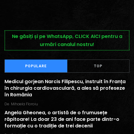
Ne găsiți și pe WhatsApp, CLICK AICI pentru a
urmări canalul nostru!
POPULARE
TOP
Medicul gorjean Narcis Filipescu, instruit în Franța
în chirurgia cardiovasculară, a ales să profeseze
în România
De
Mihaela Floroiu
Angela Gheonea, o artistă de o frumusețe
răpitoare! La doar 23 de ani face parte dintr-o
formație cu o tradiție de trei decenii