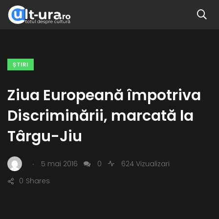
ŞTIRI
Ziua Europeană împotriva
Discriminării, marcată la
Târgu-Jiu
.
5 mai 2016
0
624 Vizualizari
0
Shares