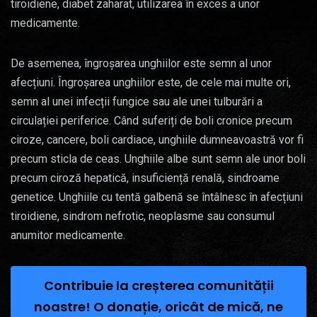
tiroidiene, diabet zaharat, utilizarea în exces a unor
medicamente.
De asemenea, îngroșarea unghiilor este semn al unor
afecțiuni. Îngroșarea unghiilor este, de cele mai multe ori,
semn al unei infecții fungice sau ale unei tulburări a
circulației periferice. Când suferiți de boli cronice precum
ciroze, cancere, boli cardiace, unghiile dumneavoastră vor fi
precum sticla de ceas. Unghiile albe sunt semn ale unor boli
precum ciroză hepatică, insuficiență renală, sindroame
genetice. Unghiile cu tentă galbenă se întâlnesc în afecțiuni
tiroidiene, sindrom nefrotic, neoplasme sau consumul
anumitor medicamente.
Contribuie la creșterea comunității
noastre! O donație, oricât de mică, ne