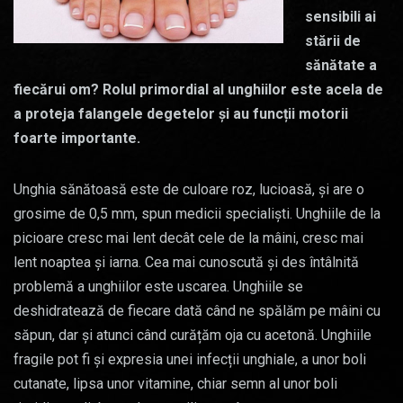
sensibili ai
stării de
sănătate a
fiecărui om? Rolul primordial al unghiilor este acela de
a proteja falangele degetelor și au funcții motorii
foarte importante.
Unghia sănătoasă este de culoare roz, lucioasă, și are o
grosime de 0,5 mm, spun medicii specialiști. Unghiile de la
picioare cresc mai lent decât cele de la mâini, cresc mai
lent noaptea și iarna. Cea mai cunoscută și des întâlnită
problemă a unghiilor este uscarea. Unghiile se
deshidratează de fiecare dată când ne spălăm pe mâini cu
săpun, dar și atunci când curățăm oja cu acetonă. Unghiile
fragile pot fi și expresia unei infecții unghiale, a unor boli
cutanate, lipsa unor vitamine, chiar semn al unor boli