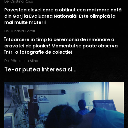
De
Cristina Roșu
Povestea elevei care a obținut cea mai mare notă
din Gorj la Evaluarea Națională! Este olimpică la
mai multe materii
De
Mihaela Floroiu
Întoarcere în timp la ceremonia de înmânare a
cravatei de pionier! Momentul se poate observa
într-o fotografie de colecție!
De
Rădulescu Alina
Te-ar putea interesa si...