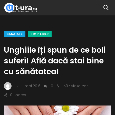
SANATATE
TIMP LIBER
Unghiile îți spun de ce boli
suferi! Află dacă stai bine
cu sănătatea!
.
11 mai 2016
0
597 Vizualizari
0
Shares