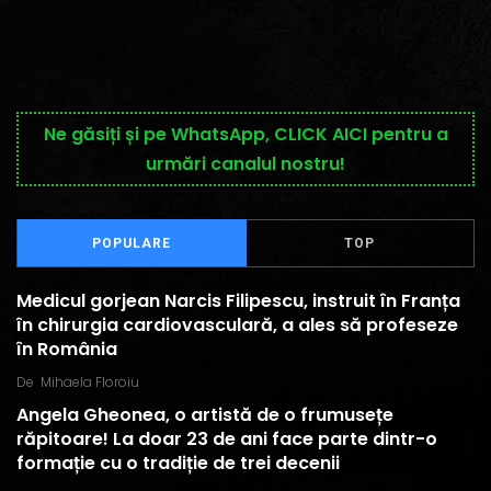
Ne găsiți și pe WhatsApp, CLICK AICI pentru a
urmări canalul nostru!
POPULARE
TOP
Medicul gorjean Narcis Filipescu, instruit în Franța
în chirurgia cardiovasculară, a ales să profeseze
în România
De
Mihaela Floroiu
Angela Gheonea, o artistă de o frumusețe
răpitoare! La doar 23 de ani face parte dintr-o
formație cu o tradiție de trei decenii