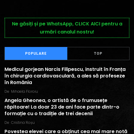
Ne găsiți și pe WhatsApp, CLICK AICI pentru a
urmări canalul nostru!
POPULARE
TOP
Medicul gorjean Narcis Filipescu, instruit în Franța
în chirurgia cardiovasculară, a ales să profeseze
în România
De
Mihaela Floroiu
Angela Gheonea, o artistă de o frumusețe
răpitoare! La doar 23 de ani face parte dintr-o
formație cu o tradiție de trei decenii
De
Cristina Roșu
Povestea elevei care a obținut cea mai mare notă