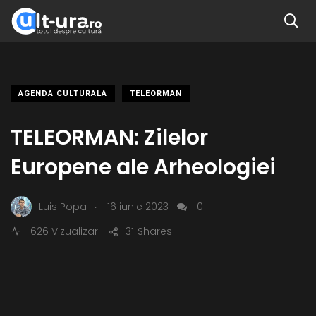
AGENDA CULTURALA
TELEORMAN
TELEORMAN: Zilelor
Europene ale Arheologiei
.
Luis Popa
16 iunie 2023
0
626 Vizualizari
31
Shares