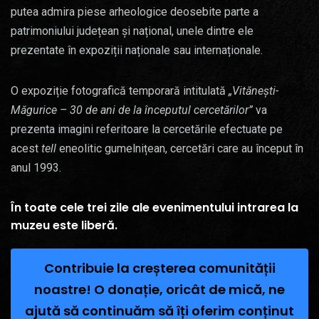
putea admira piese arheologice deosebite parte a
patrimoniului județean și național, unele dintre ele
prezentate în expoziții naționale sau internaționale.
O expoziție fotografică temporară intitulată
„Vitănești-
Măgurice – 30 de ani de la începutul cercetărilor”
va
prezenta imagini referitoare la cercetările efectuate pe
acest
tell
eneolitic gumelnițean, cercetări care au început în
anul 1993.
În toate cele trei zile ale evenimentului intrarea la
muzeu este liberă.
Contribuie la creșterea comunității
noastre! O donație, oricât de mică, ne
ajută să continuăm să îți oferim conținut