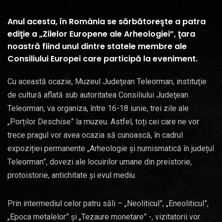
Anul acesta, în România se sărbătoreşte a patra
ediţie a „Zilelor Europene ale Arheologiei”, ţara
noastră fiind unul dintre statele membre ale
Consiliului Europei care participă la eveniment.
Cu această ocazie, Muzeul Judeţean Teleorman, instituţie
de cultură aflată sub autoritatea Consiliului Judeţean
Teleorman, va organiza, între 16-18 iunie, trei zile ale
„Porților Deschise” la muzeu. Astfel, toți cei care ne vor
trece pragul vor avea ocazia să cunoască, în cadrul
expoziției permanente „Arheologie și numismatică în județul
Teleorman”, dovezi ale locuirilor umane din preistorie,
protoistorie, antichitate și evul mediu.
Prin intermediul celor patru săli – „Neoliticul”, „Eneoliticul”,
„Epoca metalelor” și „Tezaure monetare” -, vizitatorii vor