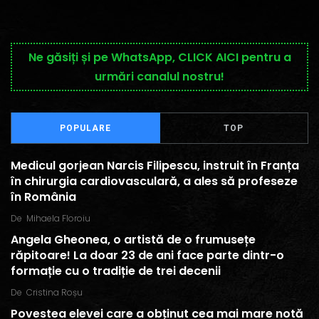
Ne găsiți și pe WhatsApp, CLICK AICI pentru a
urmări canalul nostru!
POPULARE
TOP
Medicul gorjean Narcis Filipescu, instruit în Franța
în chirurgia cardiovasculară, a ales să profeseze
în România
De
Mihaela Floroiu
Angela Gheonea, o artistă de o frumusețe
răpitoare! La doar 23 de ani face parte dintr-o
formație cu o tradiție de trei decenii
De
Cristina Roșu
Povestea elevei care a obținut cea mai mare notă