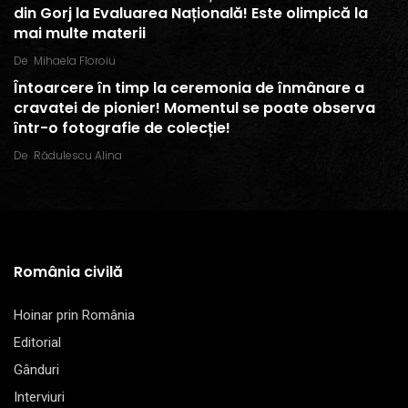
din Gorj la Evaluarea Națională! Este olimpică la
mai multe materii
De
Mihaela Floroiu
Întoarcere în timp la ceremonia de înmânare a
cravatei de pionier! Momentul se poate observa
într-o fotografie de colecție!
De
Rădulescu Alina
România civilă
Hoinar prin România
Editorial
Gânduri
Interviuri