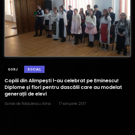
GORJ
SOCIAL
Copiii din Alimpești l-au celebrat pe Eminescu!
Diplome și flori pentru dascălii care au modelat
generații de elevi
.
Scrise de
Rădulescu Alina
17 ianuarie 2017