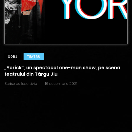
GORJ
TEATRU
„Yorick”, un spectacol one-man show, pe scena
teatrului din Târgu Jiu
.
Scrise de
Isac Liviu
16 decembrie 2021