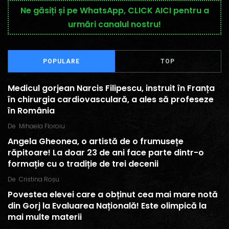
Ne găsiți și pe WhatsApp, CLICK AICI pentru a
urmări canalul nostru!
POPULARE
TOP
Medicul gorjean Narcis Filipescu, instruit în Franța
în chirurgia cardiovasculară, a ales să profeseze
în România
De
Mihaela Floroiu
Angela Gheonea, o artistă de o frumusețe
răpitoare! La doar 23 de ani face parte dintr-o
formație cu o tradiție de trei decenii
De
Cristina Roșu
Povestea elevei care a obținut cea mai mare notă
din Gorj la Evaluarea Națională! Este olimpică la
mai multe materii