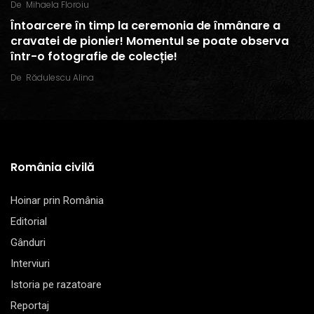
De
Mihaela Floroiu
Întoarcere în timp la ceremonia de înmânare a
cravatei de pionier! Momentul se poate observa
într-o fotografie de colecție!
De
Rădulescu Alina
România civilă
Hoinar prin România
Editorial
Gânduri
Interviuri
Istoria pe razatoare
Reportaj