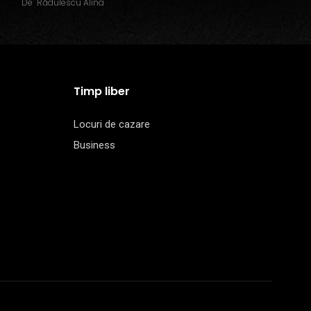
De
Rădulescu Alina
Timp liber
Locuri de cazare
Business