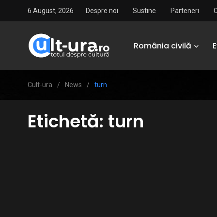
6 August, 2026
Despre noi
Sustine
Parteneri
România civilă
Cult-ura
/
News
/
turn
Etichetă:
turn