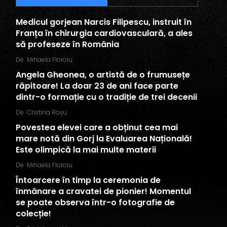
Medicul gorjean Narcis Filipescu, instruit în
Franța în chirurgia cardiovasculară, a ales
să profeseze în România
De
Mihaela Floroiu
Angela Gheonea, o artistă de o frumusețe
răpitoare! La doar 23 de ani face parte
dintr-o formație cu o tradiție de trei decenii
De
Cristina Roșu
Povestea elevei care a obținut cea mai
mare notă din Gorj la Evaluarea Națională!
Este olimpică la mai multe materii
De
Mihaela Floroiu
Întoarcere în timp la ceremonia de
înmânare a cravatei de pionier! Momentul
se poate observa într-o fotografie de
colecție!