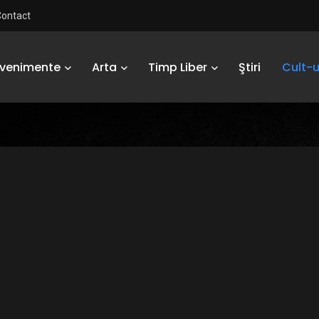
Contact
Evenimente
Arta
Timp Liber
Ştiri
Cult-u