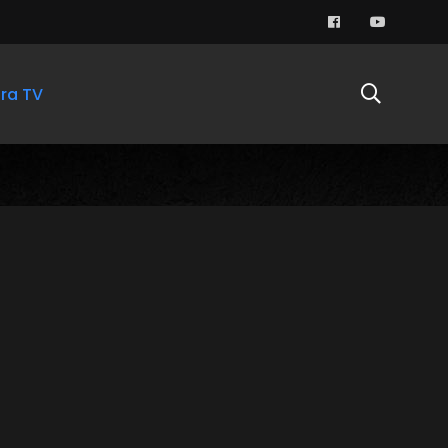
ra TV