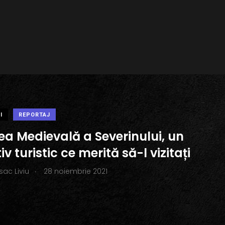
I
REPORTAJ
ea Medievală a Severinului, un
iv turistic ce merită să-l vizitați
.
Isac Liviu
28 noiembrie 2021