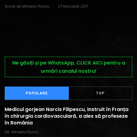
.
Scrise de
Mihaela Floroiu
27 februarie 2017
Ne găsiți și pe WhatsApp, CLICK AICI pentru a
urmări canalul nostru!
POPULARE
TOP
Medicul gorjean Narcis Filipescu, instruit în Franța
în chirurgia cardiovasculară, a ales să profeseze
în România
De
Mihaela Floroiu