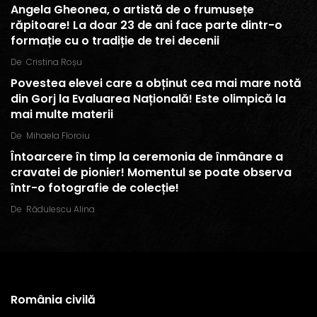
Angela Gheonea, o artistă de o frumusețe
răpitoare! La doar 23 de ani face parte dintr-o
formație cu o tradiție de trei decenii
De
Cristina Roșu
Povestea elevei care a obținut cea mai mare notă
din Gorj la Evaluarea Națională! Este olimpică la
mai multe materii
De
Mihaela Floroiu
Întoarcere în timp la ceremonia de înmânare a
cravatei de pionier! Momentul se poate observa
într-o fotografie de colecție!
De
Rădulescu Alina
România civilă