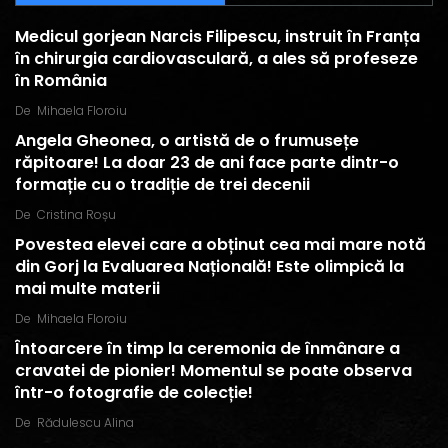
Medicul gorjean Narcis Filipescu, instruit în Franța
în chirurgia cardiovasculară, a ales să profeseze
în România
De
Mihaela Floroiu
Angela Gheonea, o artistă de o frumusețe
răpitoare! La doar 23 de ani face parte dintr-o
formație cu o tradiție de trei decenii
De
Cristina Roșu
Povestea elevei care a obținut cea mai mare notă
din Gorj la Evaluarea Națională! Este olimpică la
mai multe materii
De
Mihaela Floroiu
Întoarcere în timp la ceremonia de înmânare a
cravatei de pionier! Momentul se poate observa
într-o fotografie de colecție!
De
Rădulescu Alina