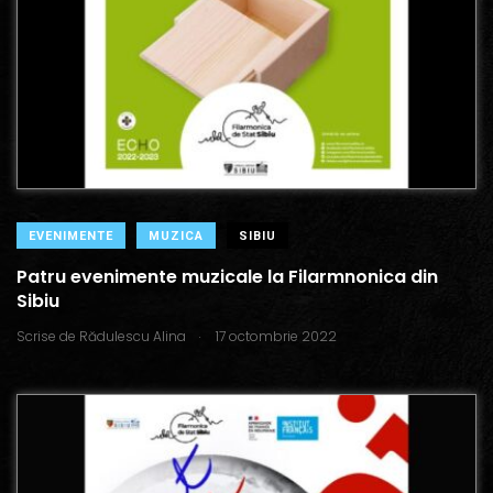
EVENIMENTE
MUZICA
SIBIU
Patru evenimente muzicale la Filarmnonica din
Sibiu
.
Scrise de
Rădulescu Alina
17 octombrie 2022