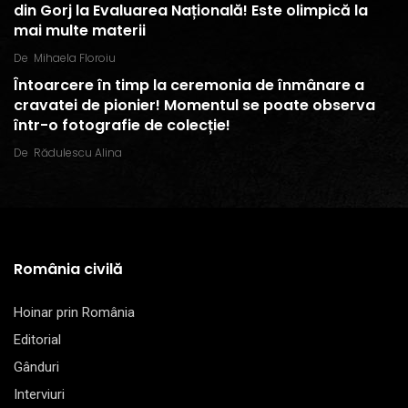
din Gorj la Evaluarea Națională! Este olimpică la
mai multe materii
De
Mihaela Floroiu
Întoarcere în timp la ceremonia de înmânare a
cravatei de pionier! Momentul se poate observa
într-o fotografie de colecție!
De
Rădulescu Alina
România civilă
Hoinar prin România
Editorial
Gânduri
Interviuri