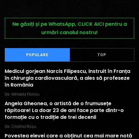
Ne găsiți și pe WhatsApp, CLICK AICI pentru a
urmări canalul nostru!
POPULARE
TOP
Medicul gorjean Narcis Filipescu, instruit în Franța
în chirurgia cardiovasculară, a ales să profeseze
în România
De
Mihaela Floroiu
Angela Gheonea, o artistă de o frumusețe
răpitoare! La doar 23 de ani face parte dintr-o
formație cu o tradiție de trei decenii
De
Cristina Roșu
Povestea elevei care a obținut cea mai mare notă