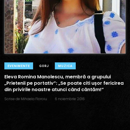
EVENIMENTE
GORJ
MUZICA
Eleva Romina Manolescu, membră a grupului
„Prietenii pe portativ”: „Se poate citi ușor fericirea
din privirile noastre atunci când cântăm!”
.
Scrise de
Mihaela Floroiu
6 noiembrie 2016