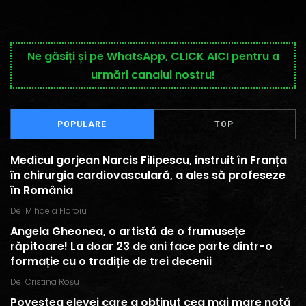
Ne găsiți și pe WhatsApp, CLICK AICI pentru a
urmări canalul nostru!
POPULARE
TOP
Medicul gorjean Narcis Filipescu, instruit în Franța
în chirurgia cardiovasculară, a ales să profeseze
în România
De
Mihaela Floroiu
Angela Gheonea, o artistă de o frumusețe
răpitoare! La doar 23 de ani face parte dintr-o
formație cu o tradiție de trei decenii
De
Cristina Roșu
Povestea elevei care a obținut cea mai mare notă