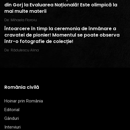
din Gorj la Evaluarea Națională! Este olimpică la
mai multe materii
De
Mihaela Floroiu
Întoarcere în timp la ceremonia de înmânare a
cravatei de pionier! Momentul se poate observa
într-o fotografie de colecție!
De
Rădulescu Alina
România civilă
Hoinar prin România
Editorial
Gânduri
Interviuri