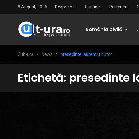
8 August, 2026
Despre noi
Sustine
Parteneri
România civilă
Cult-ura
/
News
/
presedinte laurentiu nistor
Etichetă:
presedinte l