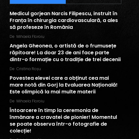
Medicul gorjean Narcis Filipescu, instruit în
Franța în chirurgia cardiovasculară, a ales
să profeseze în România
De
Mihaela Floroiu
Angela Gheonea, o artistă de o frumusețe
răpitoare! La doar 23 de ani face parte
dintr-o formație cu o tradiție de trei decenii
De
Cristina Roșu
Povestea elevei care a obținut cea mai
mare notă din Gorj la Evaluarea Națională!
Este olimpică la mai multe materii
De
Mihaela Floroiu
Întoarcere în timp la ceremonia de
înmânare a cravatei de pionier! Momentul
se poate observa într-o fotografie de
colecție!