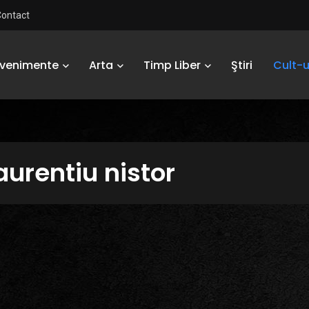
Contact
Evenimente
Arta
Timp Liber
Ştiri
Cult-u
aurentiu nistor