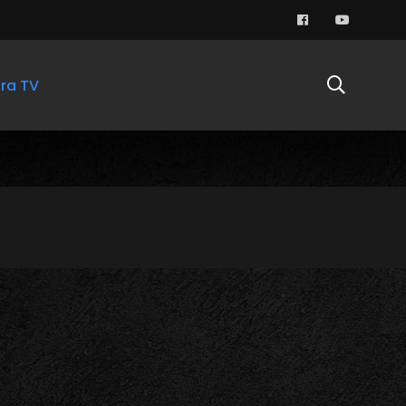
ra TV