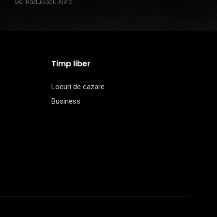
De
Rădulescu Alina
Timp liber
Locuri de cazare
Business