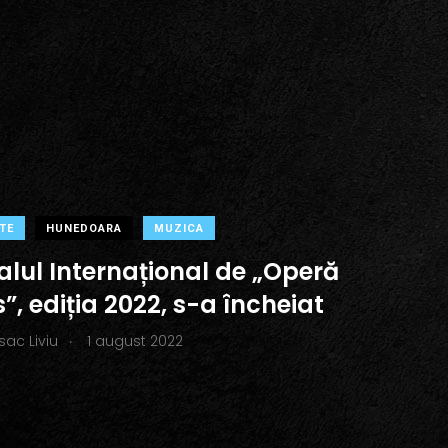
TE
HUNEDOARA
MUZICA
alul Internațional de „Operă
”, ediția 2022, s-a încheiat
.
Isac Liviu
1 august 2022