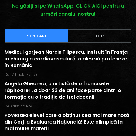
Ne găsiți și pe WhatsApp, CLICK AICI pentru a
urmări canalul nostru!
POPULARE
TOP
Medicul gorjean Narcis Filipescu, instruit în Franța
în chirurgia cardiovasculară, a ales să profeseze
în România
De
Mihaela Floroiu
Angela Gheonea, o artistă de o frumusețe
răpitoare! La doar 23 de ani face parte dintr-o
formație cu o tradiție de trei decenii
De
Cristina Roșu
Povestea elevei care a obținut cea mai mare notă
din Gorj la Evaluarea Națională! Este olimpică la
mai multe materii