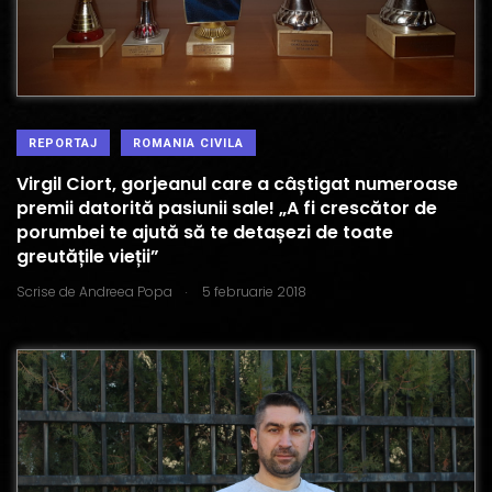
REPORTAJ
ROMANIA CIVILA
Virgil Ciort, gorjeanul care a câștigat numeroase
premii datorită pasiunii sale! „A fi crescător de
porumbei te ajută să te detașezi de toate
greutățile vieții”
.
Scrise de
Andreea Popa
5 februarie 2018