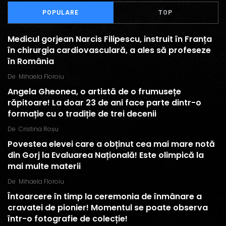
POPULARE
TOP
Medicul gorjean Narcis Filipescu, instruit în Franța
în chirurgia cardiovasculară, a ales să profeseze
în România
De
Mihaela Floroiu
Angela Gheonea, o artistă de o frumusețe
răpitoare! La doar 23 de ani face parte dintr-o
formație cu o tradiție de trei decenii
De
Cristina Roșu
Povestea elevei care a obținut cea mai mare notă
din Gorj la Evaluarea Națională! Este olimpică la
mai multe materii
De
Mihaela Floroiu
Întoarcere în timp la ceremonia de înmânare a
cravatei de pionier! Momentul se poate observa
într-o fotografie de colecție!