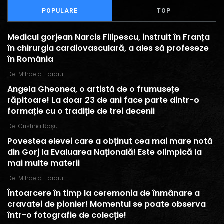
POPULARE
TOP
Medicul gorjean Narcis Filipescu, instruit în Franța
în chirurgia cardiovasculară, a ales să profeseze
în România
De
Mihaela Floroiu
Angela Gheonea, o artistă de o frumusețe
răpitoare! La doar 23 de ani face parte dintr-o
formație cu o tradiție de trei decenii
De
Cristina Roșu
Povestea elevei care a obținut cea mai mare notă
din Gorj la Evaluarea Națională! Este olimpică la
mai multe materii
De
Mihaela Floroiu
Întoarcere în timp la ceremonia de înmânare a
cravatei de pionier! Momentul se poate observa
într-o fotografie de colecție!