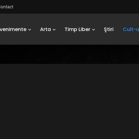
Contact
Evenimente
Arta
Timp Liber
Ştiri
Cult-u