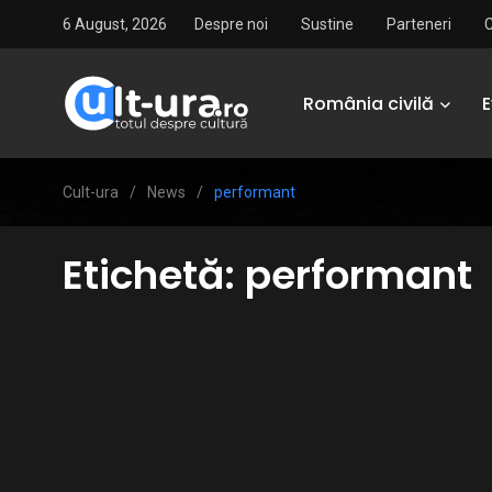
6 August, 2026
Despre noi
Sustine
Parteneri
România civilă
Cult-ura
/
News
/
performant
Etichetă:
performant