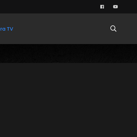
ra TV