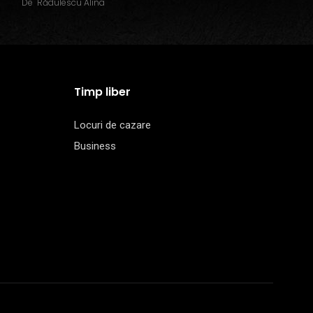
De
Rădulescu Alina
Timp liber
Locuri de cazare
Business