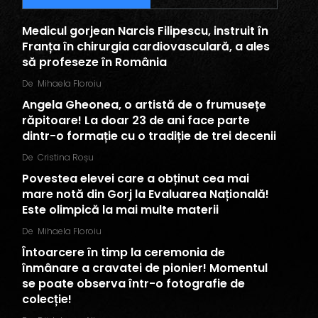
Medicul gorjean Narcis Filipescu, instruit în
Franța în chirurgia cardiovasculară, a ales
să profeseze în România
De
Mihaela Floroiu
Angela Gheonea, o artistă de o frumusețe
răpitoare! La doar 23 de ani face parte
dintr-o formație cu o tradiție de trei decenii
De
Cristina Roșu
Povestea elevei care a obținut cea mai
mare notă din Gorj la Evaluarea Națională!
Este olimpică la mai multe materii
De
Mihaela Floroiu
Întoarcere în timp la ceremonia de
înmânare a cravatei de pionier! Momentul
se poate observa într-o fotografie de
colecție!