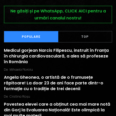
Ne găsiți și pe WhatsApp, CLICK AICI pentru a
urmări canalul nostru!
POPULARE
TOP
Medicul gorjean Narcis Filipescu, instruit în Franța
în chirurgia cardiovasculară, a ales să profeseze
în România
De
Mihaela Floroiu
Angela Gheonea, o artistă de o frumusețe
răpitoare! La doar 23 de ani face parte dintr-o
formație cu o tradiție de trei decenii
De
Cristina Roșu
Povestea elevei care a obținut cea mai mare notă
din Gorj la Evaluarea Națională! Este olimpică la
mai multe materii