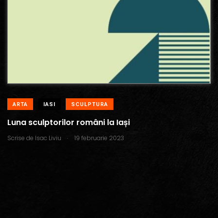
ARTA
IASI
SCULPTURA
Luna sculptorilor români la Iași
.
Scrise de
Isac Liviu
19 februarie 2023