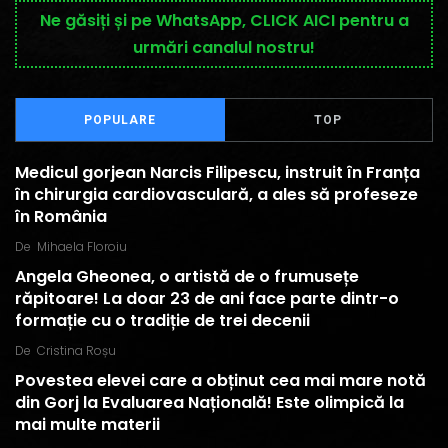
Ne găsiți și pe WhatsApp, CLICK AICI pentru a
urmări canalul nostru!
POPULARE
TOP
Medicul gorjean Narcis Filipescu, instruit în Franța
în chirurgia cardiovasculară, a ales să profeseze
în România
De
Mihaela Floroiu
Angela Gheonea, o artistă de o frumusețe
răpitoare! La doar 23 de ani face parte dintr-o
formație cu o tradiție de trei decenii
De
Cristina Roșu
Povestea elevei care a obținut cea mai mare notă
din Gorj la Evaluarea Națională! Este olimpică la
mai multe materii