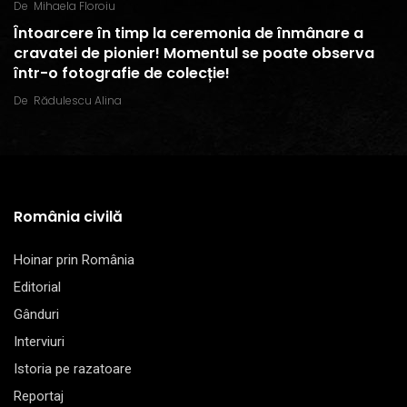
De
Mihaela Floroiu
Întoarcere în timp la ceremonia de înmânare a
cravatei de pionier! Momentul se poate observa
într-o fotografie de colecție!
De
Rădulescu Alina
România civilă
Hoinar prin România
Editorial
Gânduri
Interviuri
Istoria pe razatoare
Reportaj