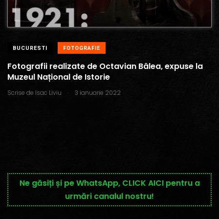
BUCURESTI
FOTOGRAFIE
Fotografii realizate de Octavian Bâlea, expuse la
Muzeul Național de Istorie
.
Scrise de
Isac Liviu
3 ianuarie 2022
Ne găsiți și pe WhatsApp, CLICK AICI pentru a
urmări canalul nostru!