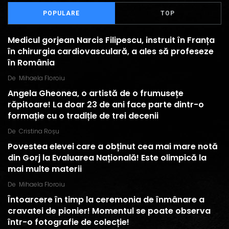
POPULARE
TOP
Medicul gorjean Narcis Filipescu, instruit în Franța
în chirurgia cardiovasculară, a ales să profeseze
în România
De
Mihaela Floroiu
Angela Gheonea, o artistă de o frumusețe
răpitoare! La doar 23 de ani face parte dintr-o
formație cu o tradiție de trei decenii
De
Cristina Roșu
Povestea elevei care a obținut cea mai mare notă
din Gorj la Evaluarea Națională! Este olimpică la
mai multe materii
De
Mihaela Floroiu
Întoarcere în timp la ceremonia de înmânare a
cravatei de pionier! Momentul se poate observa
într-o fotografie de colecție!