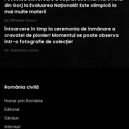
din Gorj la Evaluarea Națională! Este olimpică la
mai multe materii
De
Mihaela Floroiu
Întoarcere în timp la ceremonia de înmânare a
cravatei de pionier! Momentul se poate observa
într-o fotografie de colecție!
De
Rădulescu Alina
România civilă
Hoinar prin România
Editorial
Gânduri
Interviuri