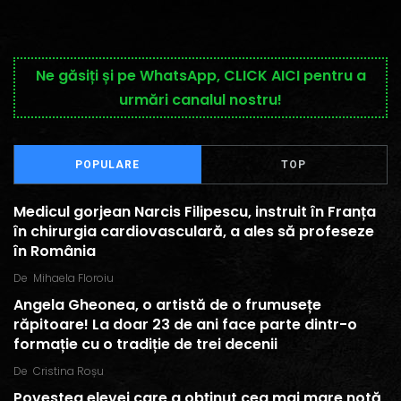
Ne găsiți și pe WhatsApp, CLICK AICI pentru a
urmări canalul nostru!
POPULARE
TOP
Medicul gorjean Narcis Filipescu, instruit în Franța
în chirurgia cardiovasculară, a ales să profeseze
în România
De
Mihaela Floroiu
Angela Gheonea, o artistă de o frumusețe
răpitoare! La doar 23 de ani face parte dintr-o
formație cu o tradiție de trei decenii
De
Cristina Roșu
Povestea elevei care a obținut cea mai mare notă