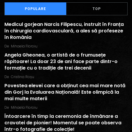
POPULARE
TOP
Medicul gorjean Narcis Filipescu, instruit în Franța
în chirurgia cardiovasculară, a ales să profeseze
în România
De
Mihaela Floroiu
Angela Gheonea, o artistă de o frumusețe
răpitoare! La doar 23 de ani face parte dintr-o
formație cu o tradiție de trei decenii
De
Cristina Roșu
Povestea elevei care a obținut cea mai mare notă
din Gorj la Evaluarea Națională! Este olimpică la
mai multe materii
De
Mihaela Floroiu
Întoarcere în timp la ceremonia de înmânare a
cravatei de pionier! Momentul se poate observa
într-o fotografie de colecție!